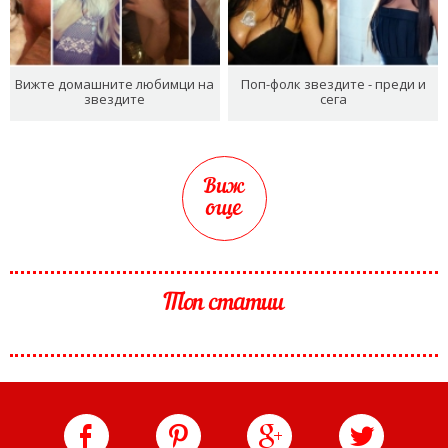
Вижте домашните любимци на
Поп-фолк звездите - преди и
звездите
сега
Виж
още
Топ статии