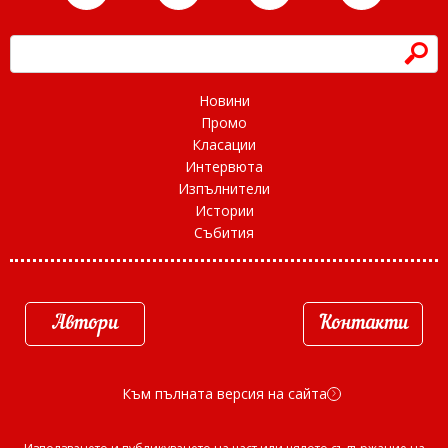
h
Новини
Промо
Класации
Интервюта
Изпълнители
Истории
Събития
Автори
Контакти
Към пълната версия на сайта
d