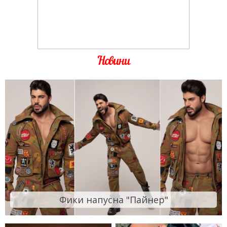
Новини
Фики напусна "Пайнер"