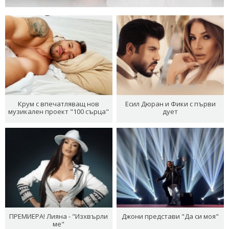
Крум с впечатляващ нов
Есил Дюран и Фики с първи
музикален проект "100 сърца"
дует
ПРЕМИЕРА! Лияна - "Изхвърли
Джони представи "Да си моя"
ме"