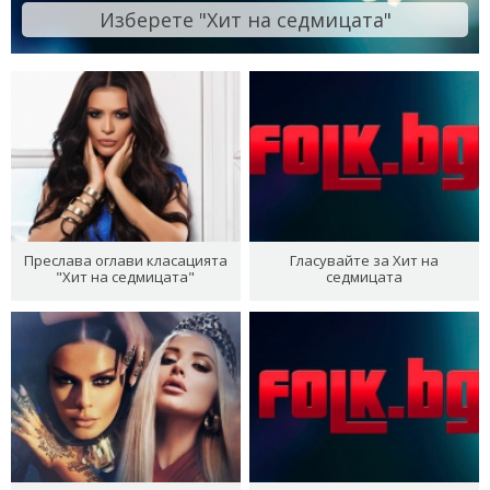
Изберете "Хит на седмицата"
Преслава оглави класацията
Гласувайте за Хит на
"Хит на седмицата"
седмицата