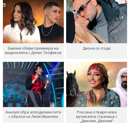
Емилия обяви премиера на
Диона се сгоди
видеоклипа с Денис Теофиков
Анелия обра аплодисментите
Роксана отваря нова
с образа на Лили Иванова
музикална страница с
„Джелем, Джелем“