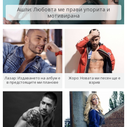
Ашли: Любовта ме прави упорита и
мотивирана
Лазар: Издаването на албум е
Жоро: Новата ми песен ще е
в предстоящите ми планове
взрив