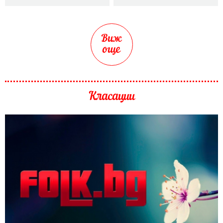
Виж
още
Класации