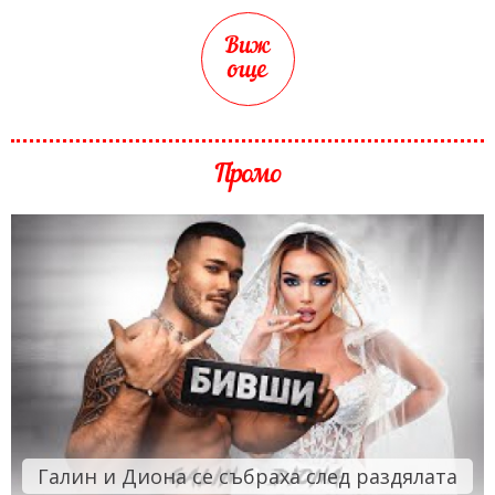
Виж
още
Промо
Галин и Диона се събраха след раздялата