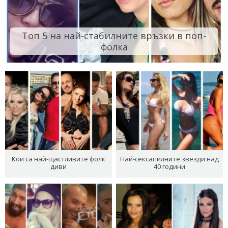
Топ 5 на най-стабилните връзки в поп-
фолка
Кои са най-щастливите фолк
Най-сексапилните звезди над
диви
40 години