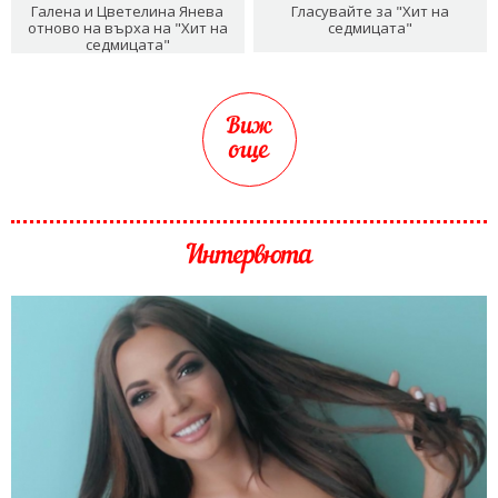
Галена и Цветелина Янева
Гласувайте за "Хит на
отново на върха на "Хит на
седмицата"
седмицата"
Виж
още
Интервюта