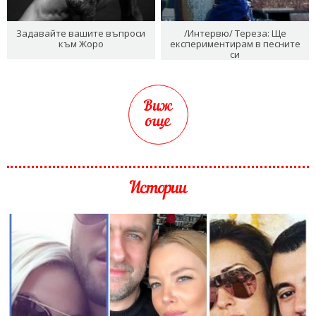
Задавайте вашите въпроси
/Интервю/ Тереза: Ще
към Жоро
експериментирам в песните
си
Виж
още
Истории