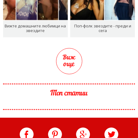
Вижте домашните любимци на
Поп-фолк звездите - преди и
звездите
сега
Виж
още
Топ статии