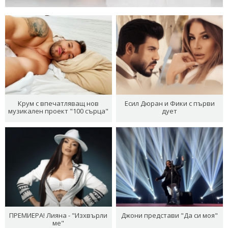
Крум с впечатляващ нов
Есил Дюран и Фики с първи
музикален проект "100 сърца"
дует
ПРЕМИЕРА! Лияна - "Изхвърли
Джони представи "Да си моя"
ме"