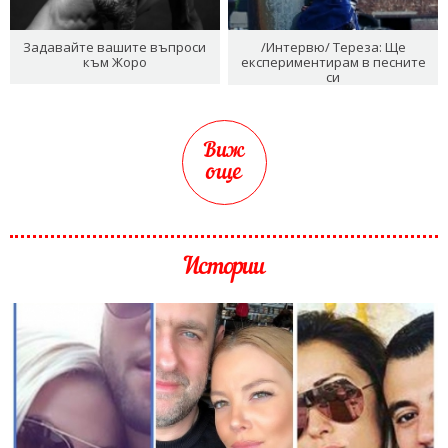
Задавайте вашите въпроси
/Интервю/ Тереза: Ще
към Жоро
експериментирам в песните
си
Виж
още
Истории