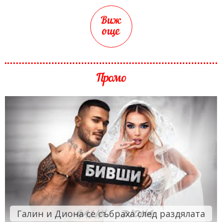
Виж
още
Промо
Галин и Диона се събраха след раздялата