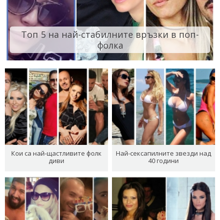
Топ 5 на най-стабилните връзки в поп-
фолка
Кои са най-щастливите фолк
Най-сексапилните звезди над
диви
40 години