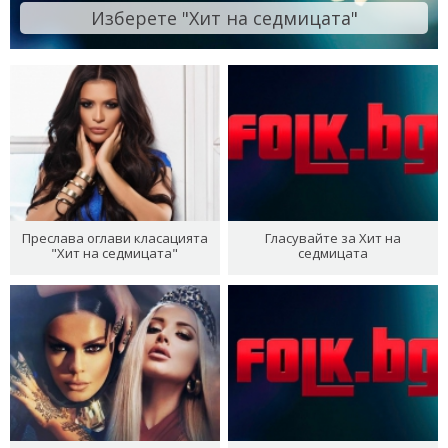
Изберете "Хит на седмицата"
Преслава оглави класацията
Гласувайте за Хит на
"Хит на седмицата"
седмицата