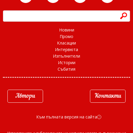
h
Новини
Промо
Класации
Интервюта
Изпълнители
Истории
Събития
Автори
Контакти
Към пълната версия на сайта
d