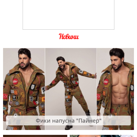
Новини
Фики напусна "Пайнер"