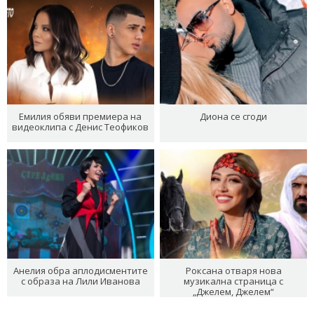
Емилия обяви премиера на
Диона се сгоди
видеоклипа с Денис Теофиков
Анелия обра аплодисментите
Роксана отваря нова
с образа на Лили Иванова
музикална страница с
„Джелем, Джелем“