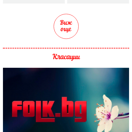
Виж
още
Класации