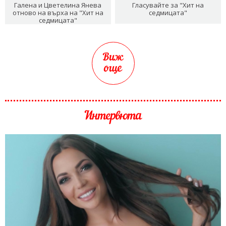
Галена и Цветелина Янева
Гласувайте за "Хит на
отново на върха на "Хит на
седмицата"
седмицата"
Виж
още
Интервюта