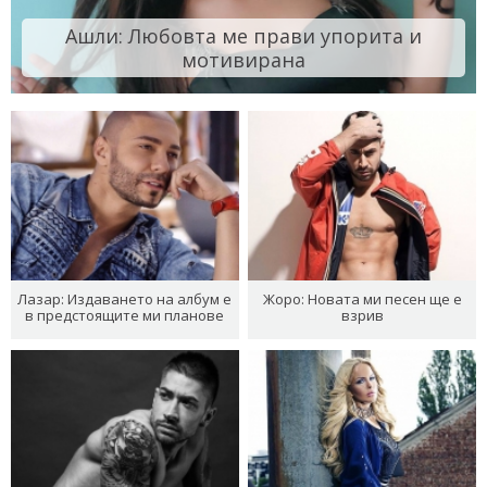
Ашли: Любовта ме прави упорита и
мотивирана
Лазар: Издаването на албум е
Жоро: Новата ми песен ще е
в предстоящите ми планове
взрив