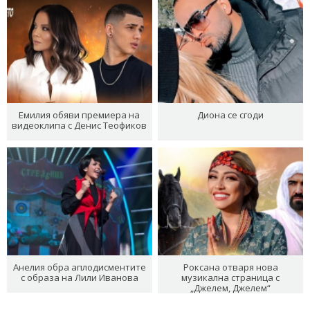
Емилия обяви премиера на
Диона се сгоди
видеоклипа с Денис Теофиков
Анелия обра аплодисментите
Роксана отваря нова
с образа на Лили Иванова
музикална страница с
„Джелем, Джелем“