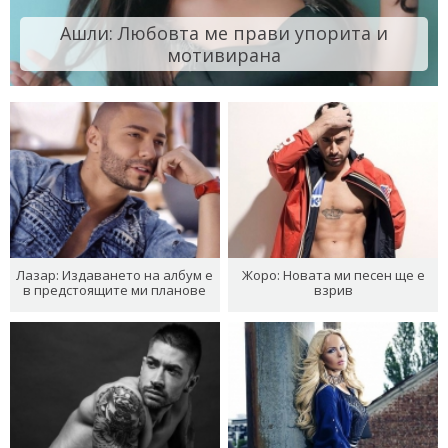
Ашли: Любовта ме прави упорита и
мотивирана
Лазар: Издаването на албум е
Жоро: Новата ми песен ще е
в предстоящите ми планове
взрив