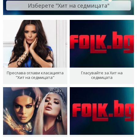
Изберете "Хит на седмицата"
Преслава оглави класацията
Гласувайте за Хит на
"Хит на седмицата"
седмицата