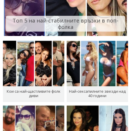
Топ 5 на най-стабилните връзки в поп-
фолка
Кои са най-щастливите фолк
Най-сексапилните звезди над
диви
40 години