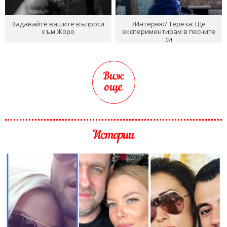
Задавайте вашите въпроси
/Интервю/ Тереза: Ще
към Жоро
експериментирам в песните
си
Виж
още
Истории