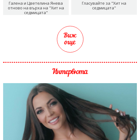
Галена и Цветелина Янева
Гласувайте за "Хит на
отново на върха на "Хит на
седмицата"
седмицата"
Виж
още
Интервюта