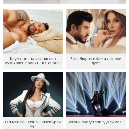
Крум с впечатляващ нов
Есил Дюран и Фики с първи
музикален проект "100 сърца"
дует
ПРЕМИЕРА! Лияна - "Изхвърли
Джони представи "Да си моя"
ме"