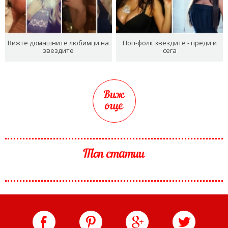
Вижте домашните любимци на
Поп-фолк звездите - преди и
звездите
сега
Виж
още
Топ статии