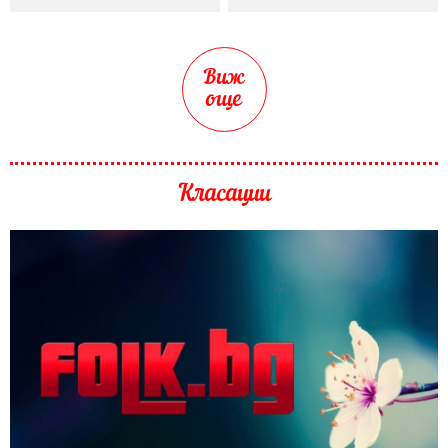
Виж
още
Класации