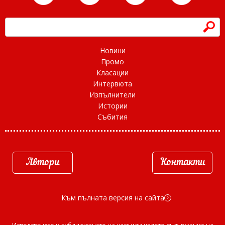
h
Новини
Промо
Класации
Интервюта
Изпълнители
Истории
Събития
Автори
Контакти
Към пълната версия на сайта
d