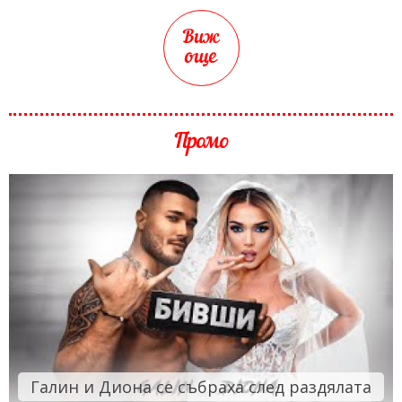
Виж
още
Промо
Галин и Диона се събраха след раздялата