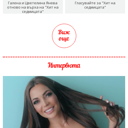
Галена и Цветелина Янева
Гласувайте за "Хит на
отново на върха на "Хит на
седмицата"
седмицата"
Виж
още
Интервюта