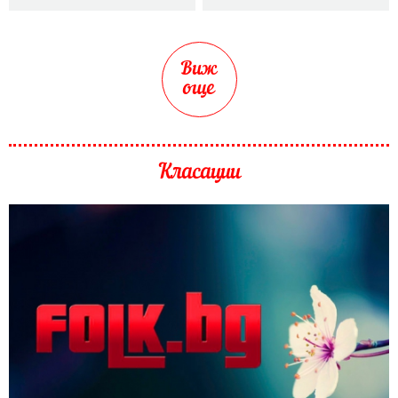
Виж
още
Класации