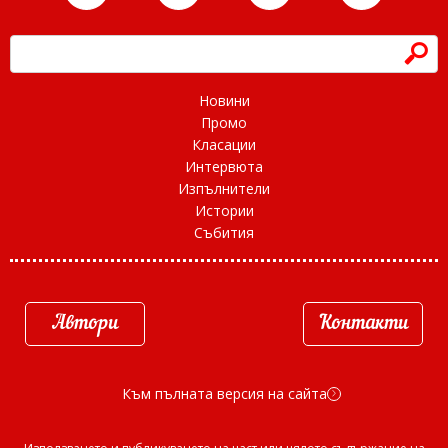
h
Новини
Промо
Класации
Интервюта
Изпълнители
Истории
Събития
Автори
Контакти
Към пълната версия на сайта
d