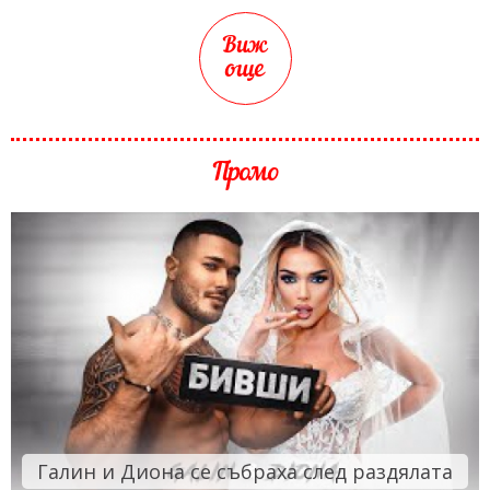
Виж
още
Промо
Галин и Диона се събраха след раздялата