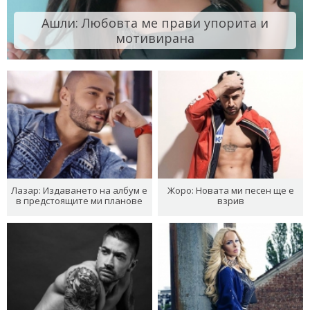
Ашли: Любовта ме прави упорита и
мотивирана
Лазар: Издаването на албум е
Жоро: Новата ми песен ще е
в предстоящите ми планове
взрив