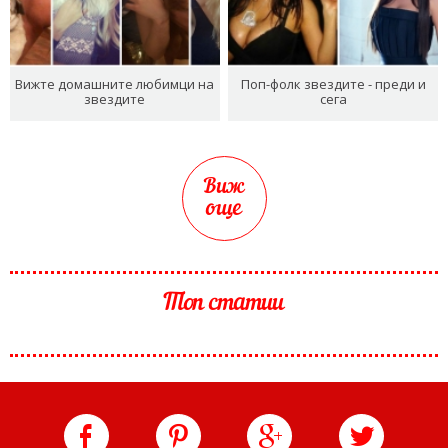
Вижте домашните любимци на
Поп-фолк звездите - преди и
звездите
сега
Виж
още
Топ статии