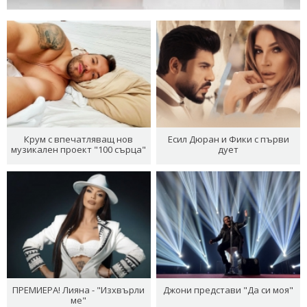
Крум с впечатляващ нов
Есил Дюран и Фики с първи
музикален проект "100 сърца"
дует
ПРЕМИЕРА! Лияна - "Изхвърли
Джони представи "Да си моя"
ме"