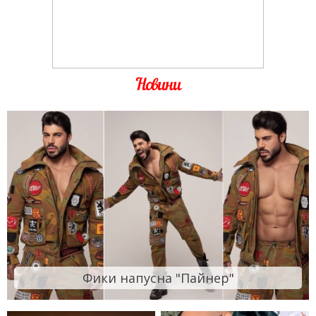
Новини
Фики напусна "Пайнер"