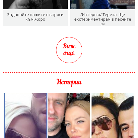
Задавайте вашите въпроси
/Интервю/ Тереза: Ще
към Жоро
експериментирам в песните
си
Виж
още
Истории