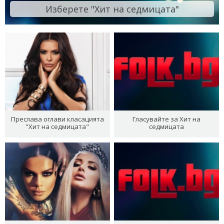
Изберете "Хит на седмицата"
Преслава оглави класацията
Гласувайте за Хит на
"Хит на седмицата"
седмицата