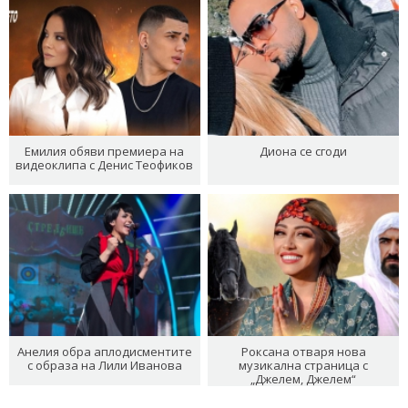
Емилия обяви премиера на
Диона се сгоди
видеоклипа с Денис Теофиков
Анелия обра аплодисментите
Роксана отваря нова
с образа на Лили Иванова
музикална страница с
„Джелем, Джелем“