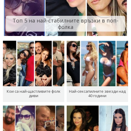
Топ 5 на най-стабилните връзки в поп-
фолка
Кои са най-щастливите фолк
Най-сексапилните звезди над
диви
40 години