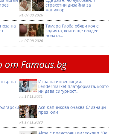
иха могли
Сдържан, но луксозен: 7
през
страхотни дизайна за
маникюр
на 07.08.2026
ноза на
Тамара Глоба обяви коя е
ст
зодията, която ще владее
новата…
на 07.08.2026
 от Famous.bg
ентър на
Игра на инвестиции:
Lendermarket платформата, която
ни дава сигурност…
на 17.11.2021
български
Ася Капчикова очаква близнаци
през юли
на 17.11.2020
Alma с предстоящ видеоклип "Be