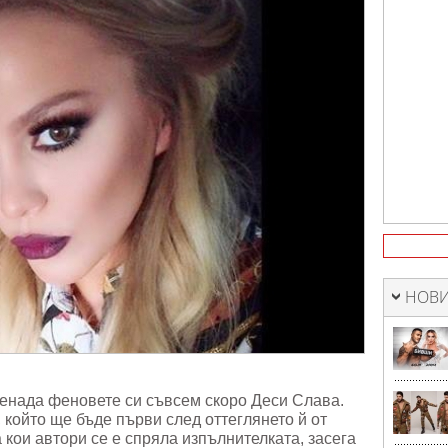
НОВИ
ненада феновете си съвсем скоро Деси Слава.
 който ще бъде първи след оттеглянето й от
 кои автори се е спряла изпълнителката, засега