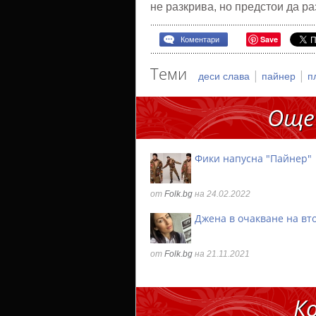
не разкрива, но предстои да р
Save
Коментари
Теми
|
|
деси слава
пайнер
п
Още
Фики напусна "Пайнер"
от
Folk.bg
на 24.02.2022
Джена в очакване на вт
от
Folk.bg
на 21.11.2021
К