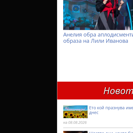
Анелия обра аплодисменти
образа на Лили Иванова
Новот
Ето кой празнува им
днес
на 08.08.2026