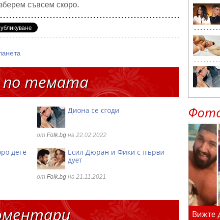
азберем съвсем скоро.
ланета
 по темата
Фот
Диона се сгоди
от
Folk.bg
на 22.02.2022
оро дете
Есил Дюран и Фики с първи
дует
от
Folk.bg
на 21.11.2021
оментари
Вижте 