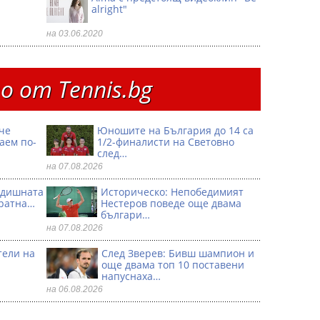
alright"
на 03.06.2020
 от Тennis.bg
че
Юношите на България до 14 са
аем по-
1/2-финалисти на Световно
след…
на 07.08.2026
годишната
Историческо: Непобедимият
кратна…
Нестеров поведе още двама
българи…
на 07.08.2026
тели на
След Зверев: Бивш шампион и
още двама топ 10 поставени
напуснаха…
на 06.08.2026