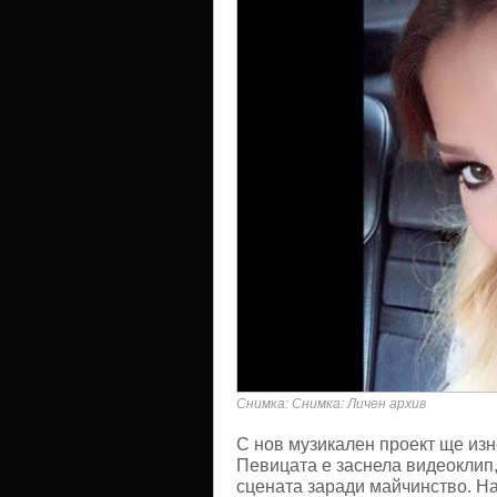
Снимка: Снимка: Личен архив
С нов музикален проект ще из
Певицата е заснела видеоклип,
сцената заради майчинство. На