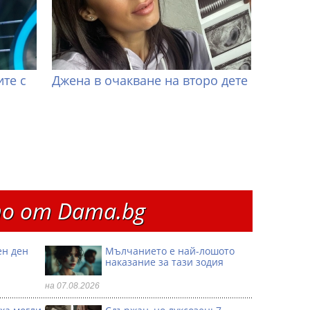
те с
Джена в очакване на второ дете
о от Dama.bg
ен ден
Мълчанието е най-лошото
наказание за тази зодия
на 07.08.2026