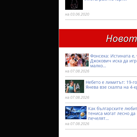
на 03.06.2020
Новото
Фонсека: Истината е, 
Джокович иска да игр
малко…
на 07.08.2026
Небето е лимитът: 19-
Янева взe скалпа на 4-
на 07.08.2026
Как българските люби
тениса могат лесно да
печелят…
на 07.08.2026