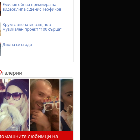
Емилия обяви премиера на
видеоклипа с Денис Теофиков
Крум с впечатляващ нов
музикален проект "100 сърца"
Диона се сгоди
о
галерии
домашните любимци на