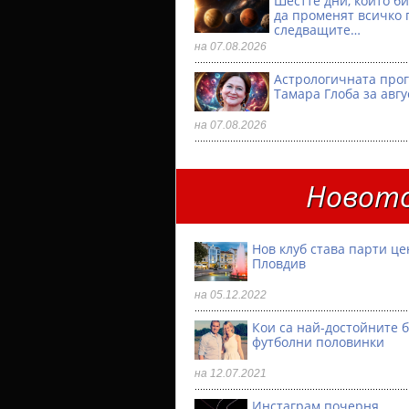
Шестте дни, които б
да променят всичко 
следващите…
на 07.08.2026
Астрологичната прог
Тамара Глоба за авгу
на 07.08.2026
Новото
Нов клуб става парти ц
Пловдив
на 05.12.2022
Кои са най-достойните 
футболни половинки
на 12.07.2021
Инстаграм почерня