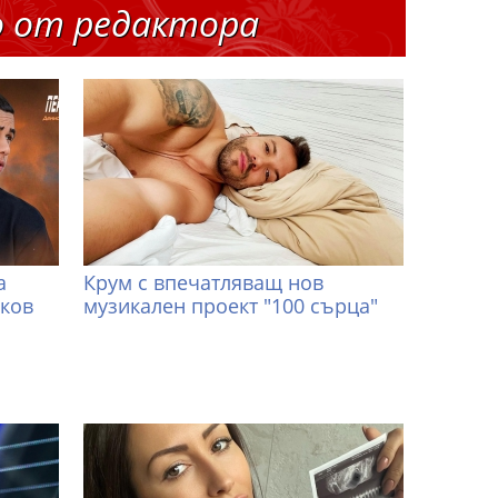
о от редактора
а
Крум с впечатляващ нов
иков
музикален проект "100 сърца"