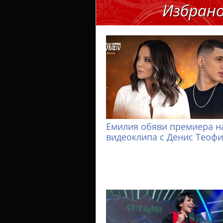
Избран
Емилия обяви премиера н
видеоклипа с Денис Теоф