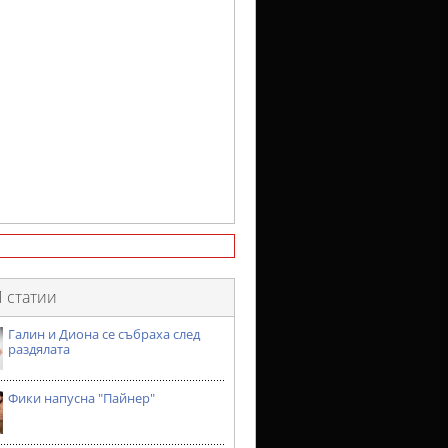
 статии
Галин и Диона се събраха след
раздялата
Фики напусна "Пайнер"