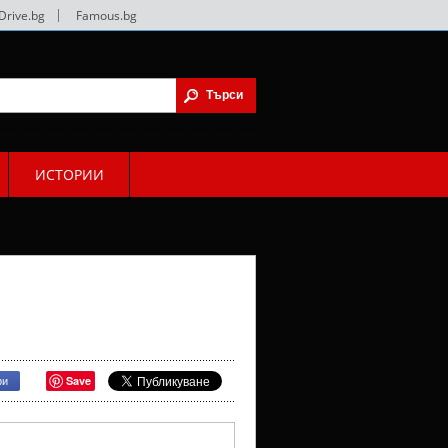
Drive.bg
|
Famous.bg
ИСТОРИИ
Save
ри