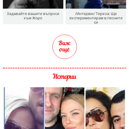
Задавайте вашите въпроси
/Интервю/ Тереза: Ще
към Жоро
експериментирам в песните
си
Виж
още
Истории