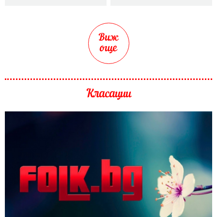
Виж
още
Класации