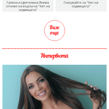
Галена и Цветелина Янева
Гласувайте за "Хит на
отново на върха на "Хит на
седмицата"
седмицата"
Виж
още
Интервюта