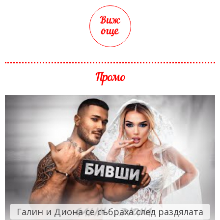
Виж
още
Промо
Галин и Диона се събраха след раздялата