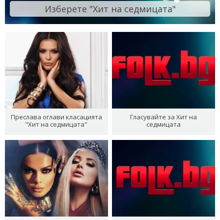
Изберете "Хит на седмицата"
Преслава оглави класацията
Гласувайте за Хит на
"Хит на седмицата"
седмицата