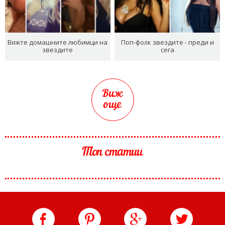
Вижте домашните любимци на
Поп-фолк звездите - преди и
звездите
сега
Виж
още
Топ статии