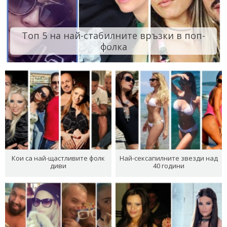
Топ 5 на най-стабилните връзки в поп-
фолка
Кои са най-щастливите фолк
Най-сексапилните звезди над
диви
40 години