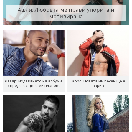
Ашли: Любовта ме прави упорита и
мотивирана
Лазар: Издаването на албум е
Жоро: Новата ми песен ще е
в предстоящите ми планове
взрив