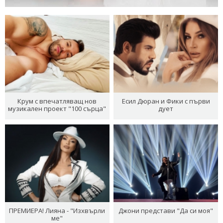
Крум с впечатляващ нов
Есил Дюран и Фики с първи
музикален проект "100 сърца"
дует
ПРЕМИЕРА! Лияна - "Изхвърли
Джони представи "Да си моя"
ме"