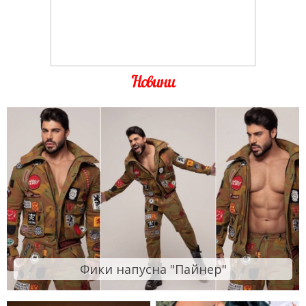
Новини
Фики напусна "Пайнер"