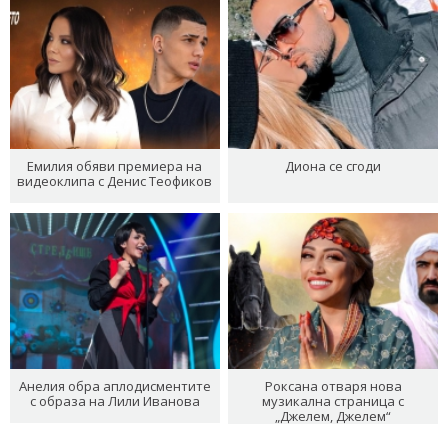
Емилия обяви премиера на
Диона се сгоди
видеоклипа с Денис Теофиков
Анелия обра аплодисментите
Роксана отваря нова
с образа на Лили Иванова
музикална страница с
„Джелем, Джелем“