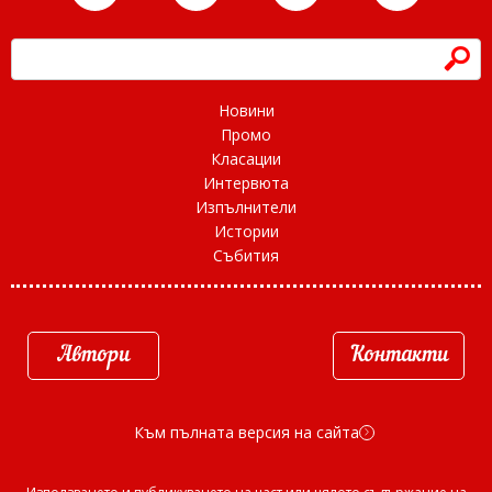
h
Новини
Промо
Класации
Интервюта
Изпълнители
Истории
Събития
Автори
Контакти
Към пълната версия на сайта
d