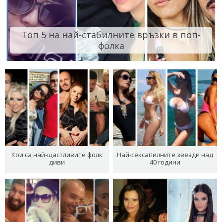
Топ 5 на най-стабилните връзки в поп-
фолка
Кои са най-щастливите фолк
Най-сексапилните звезди над
диви
40 години