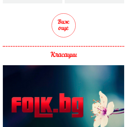
Виж
още
Класации