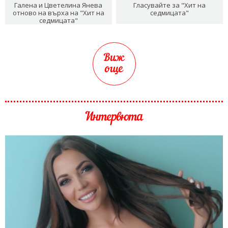
Галена и Цветелина Янева
Гласувайте за "Хит на
отново на върха на "Хит на
седмицата"
седмицата"
Виж
още
Интервюта