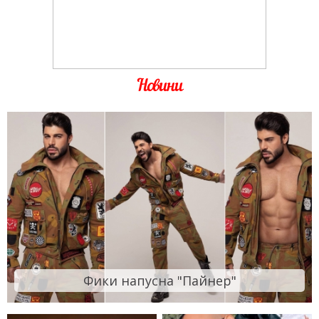
Новини
Фики напусна "Пайнер"