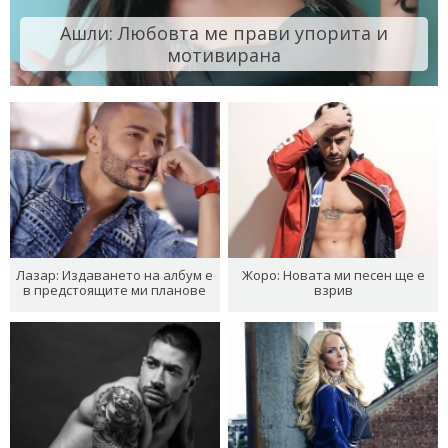
Ашли: Любовта ме прави упорита и
мотивирана
Лазар: Издаването на албум е
Жоро: Новата ми песен ще е
в предстоящите ми планове
взрив