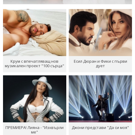
Крум с впечатляващ нов
Есил Дюран и Фики с първи
музикален проект "100 сърца"
дует
ПРЕМИЕРА! Лияна - "Изхвърли
Джони представи "Да си моя"
ме"