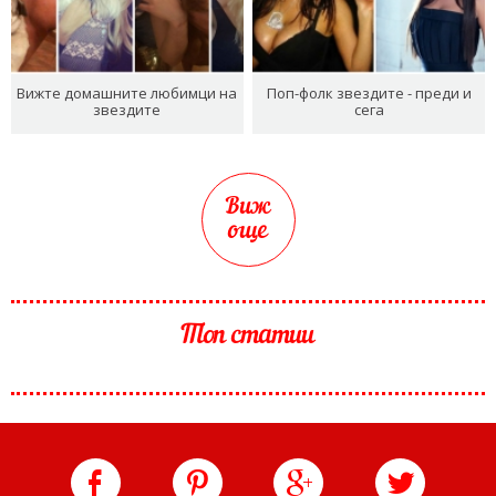
Вижте домашните любимци на
Поп-фолк звездите - преди и
звездите
сега
Виж
още
Топ статии