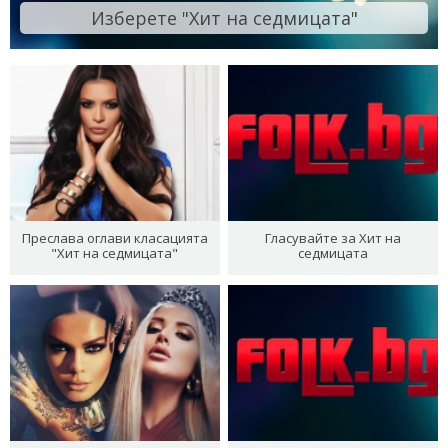
Изберете "Хит на седмицата"
Преслава оглави класацията
Гласувайте за Хит на
"Хит на седмицата"
седмицата