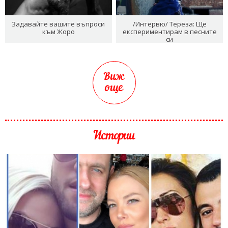
Задавайте вашите въпроси
/Интервю/ Тереза: Ще
към Жоро
експериментирам в песните
си
Виж
още
Истории