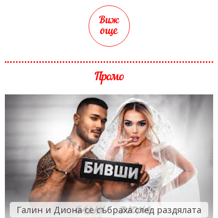
Виж
още
Промо
Галин и Диона се събраха след раздялата