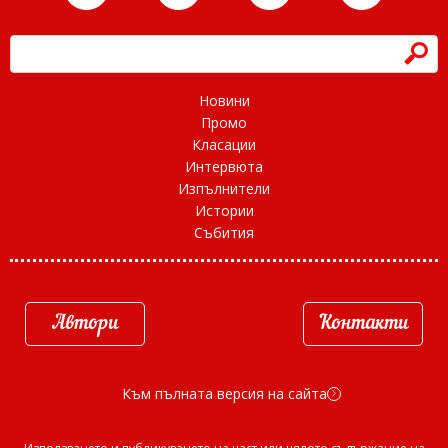
h
Новини
Промо
Класации
Интервюта
Изпълнители
Истории
Събития
Автори
Контакти
Към пълната версия на сайта
d