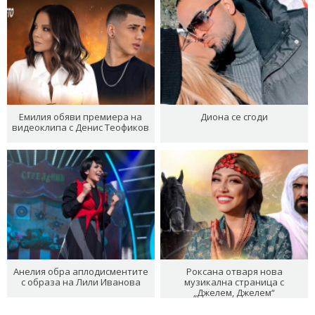
Емилия обяви премиера на
Диона се сгоди
видеоклипа с Денис Теофиков
Анелия обра аплодисментите
Роксана отваря нова
с образа на Лили Иванова
музикална страница с
„Джелем, Джелем“