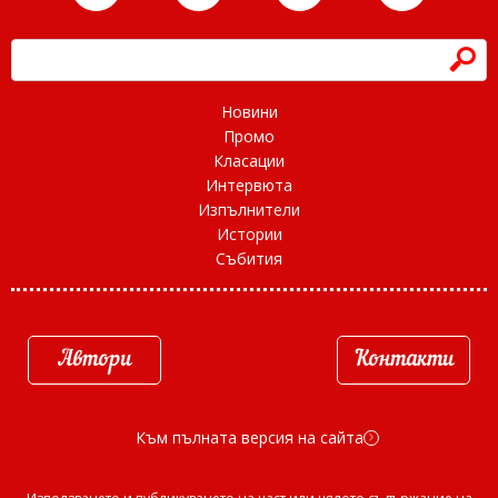
h
Новини
Промо
Класации
Интервюта
Изпълнители
Истории
Събития
Автори
Контакти
Към пълната версия на сайта
d