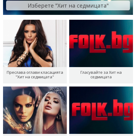
Изберете "Хит на седмицата"
Преслава оглави класацията
Гласувайте за Хит на
"Хит на седмицата"
седмицата