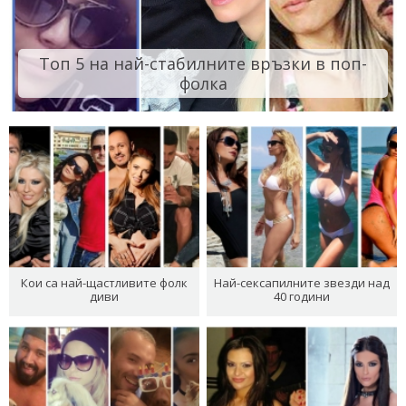
Топ 5 на най-стабилните връзки в поп-
фолка
Кои са най-щастливите фолк
Най-сексапилните звезди над
диви
40 години