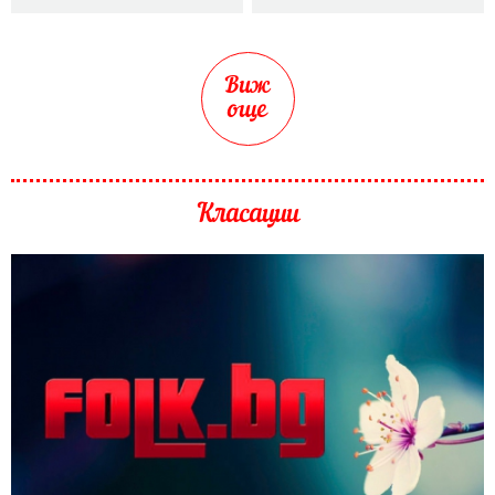
Виж
още
Класации