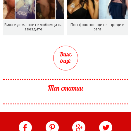
Вижте домашните любимци на
Поп-фолк звездите - преди и
звездите
сега
Виж
още
Топ статии