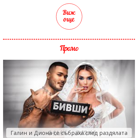
Виж
още
Промо
Галин и Диона се събраха след раздялата