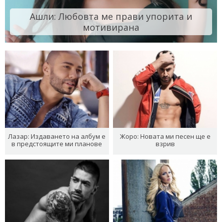
Ашли: Любовта ме прави упорита и
мотивирана
Лазар: Издаването на албум е
Жоро: Новата ми песен ще е
в предстоящите ми планове
взрив