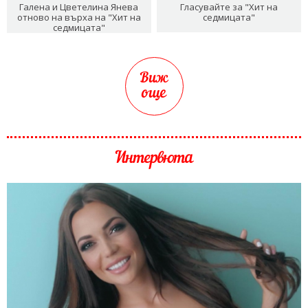
Галена и Цветелина Янева
Гласувайте за "Хит на
отново на върха на "Хит на
седмицата"
седмицата"
Виж
още
Интервюта