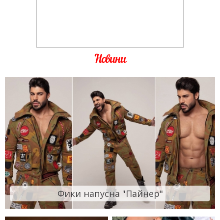
Новини
Фики напусна "Пайнер"