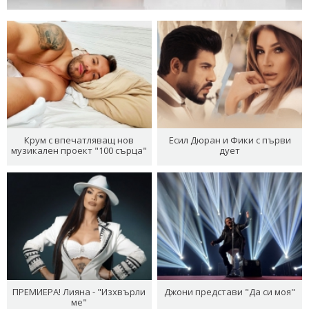
Крум с впечатляващ нов
Есил Дюран и Фики с първи
музикален проект "100 сърца"
дует
ПРЕМИЕРА! Лияна - "Изхвърли
Джони представи "Да си моя"
ме"