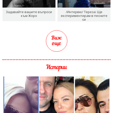
Задавайте вашите въпроси
/Интервю/ Тереза: Ще
към Жоро
експериментирам в песните
си
Виж
още
Истории