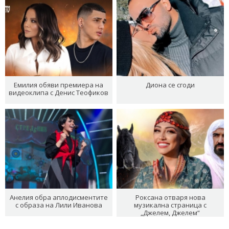
Емилия обяви премиера на
Диона се сгоди
видеоклипа с Денис Теофиков
Анелия обра аплодисментите
Роксана отваря нова
с образа на Лили Иванова
музикална страница с
„Джелем, Джелем“