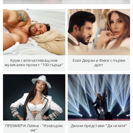
Крум с впечатляващ нов
Есил Дюран и Фики с първи
музикален проект "100 сърца"
дует
ПРЕМИЕРА! Лияна - "Изхвърли
Джони представи "Да си моя"
ме"