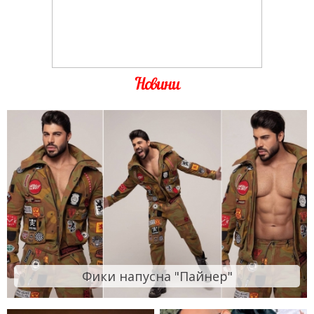
Новини
Фики напусна "Пайнер"