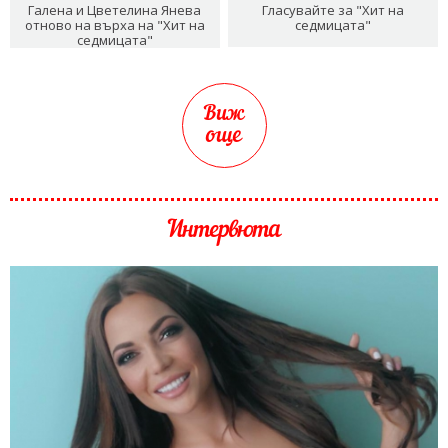
Галена и Цветелина Янева
Гласувайте за "Хит на
отново на върха на "Хит на
седмицата"
седмицата"
Виж
още
Интервюта