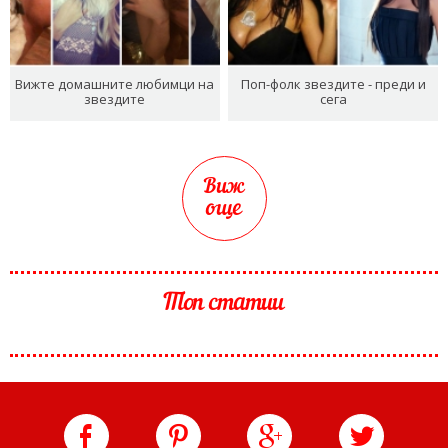
Вижте домашните любимци на
Поп-фолк звездите - преди и
звездите
сега
Виж
още
Топ статии