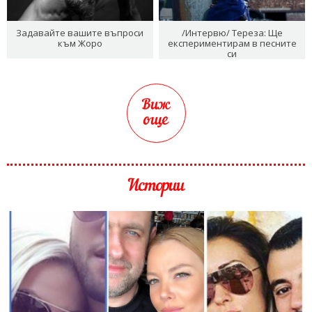
Задавайте вашите въпроси
/Интервю/ Тереза: Ще
към Жоро
експериментирам в песните
си
Виж
още
Истории