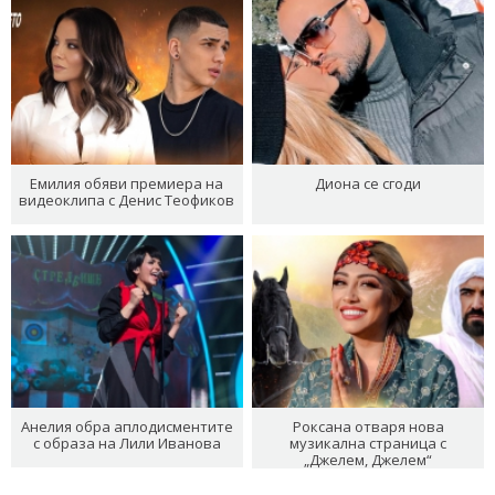
Емилия обяви премиера на
Диона се сгоди
видеоклипа с Денис Теофиков
Анелия обра аплодисментите
Роксана отваря нова
с образа на Лили Иванова
музикална страница с
„Джелем, Джелем“