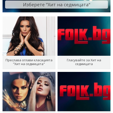
Изберете "Хит на седмицата"
Преслава оглави класацията
Гласувайте за Хит на
"Хит на седмицата"
седмицата