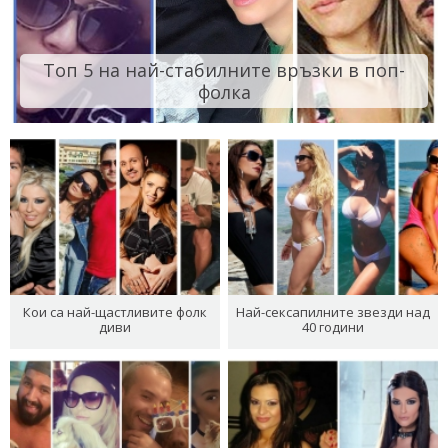
Топ 5 на най-стабилните връзки в поп-
фолка
Кои са най-щастливите фолк
Най-сексапилните звезди над
диви
40 години