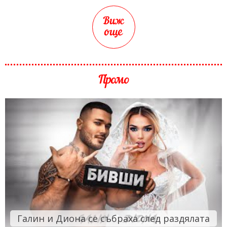
Виж
още
Промо
Галин и Диона се събраха след раздялата