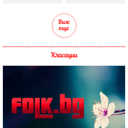
Виж
още
Класации