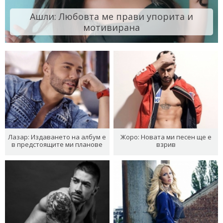
Ашли: Любовта ме прави упорита и
мотивирана
Лазар: Издаването на албум е
Жоро: Новата ми песен ще е
в предстоящите ми планове
взрив