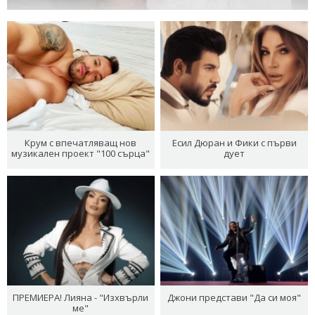
Крум с впечатляващ нов
Есил Дюран и Фики с първи
музикален проект "100 сърца"
дует
ПРЕМИЕРА! Лияна - "Изхвърли
Джони представи "Да си моя"
ме"