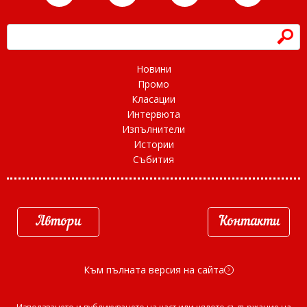
h
Новини
Промо
Класации
Интервюта
Изпълнители
Истории
Събития
Автори
Контакти
Към пълната версия на сайта
d