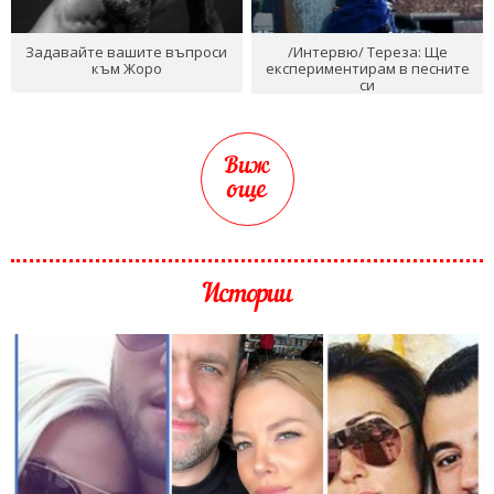
Задавайте вашите въпроси
/Интервю/ Тереза: Ще
към Жоро
експериментирам в песните
си
Виж
още
Истории