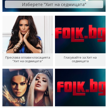
Изберете "Хит на седмицата"
Преслава оглави класацията
Гласувайте за Хит на
"Хит на седмицата"
седмицата