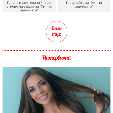
Галена и Цветелина Янева
Гласувайте за "Хит на
отново на върха на "Хит на
седмицата"
седмицата"
Виж
още
Интервюта