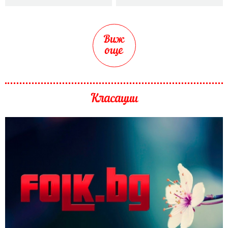
Виж
още
Класации