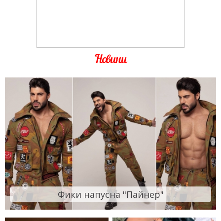
Новини
Фики напусна "Пайнер"