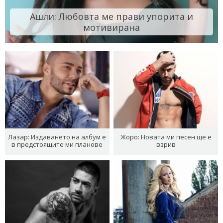
Ашли: Любовта ме прави упорита и
мотивирана
Лазар: Издаването на албум е
Жоро: Новата ми песен ще е
в предстоящите ми планове
взрив