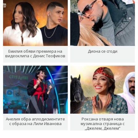
Емилия обяви премиера на
Диона се сгоди
видеоклипа с Денис Теофиков
Анелия обра аплодисментите
Роксана отваря нова
с образа на Лили Иванова
музикална страница с
„Джелем, Джелем“