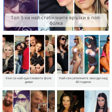
Топ 5 на най-стабилните връзки в поп-
фолка
Кои са най-щастливите фолк
Най-сексапилните звезди над
диви
40 години