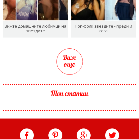
Вижте домашните любимци на
Поп-фолк звездите - преди и
звездите
сега
Виж
още
Топ статии