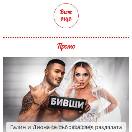
Виж
още
Промо
Галин и Диона се събраха след раздялата