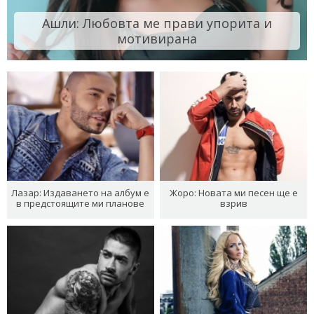
Ашли: Любовта ме прави упорита и
мотивирана
Лазар: Издаването на албум е
Жоро: Новата ми песен ще е
в предстоящите ми планове
взрив