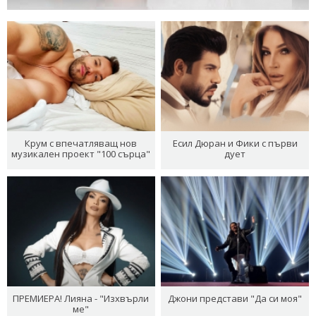
Крум с впечатляващ нов
Есил Дюран и Фики с първи
музикален проект "100 сърца"
дует
ПРЕМИЕРА! Лияна - "Изхвърли
Джони представи "Да си моя"
ме"