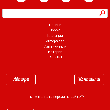
h
Новини
Промо
Класации
Интервюта
Изпълнители
Истории
Събития
Автори
Контакти
Към пълната версия на сайта
d