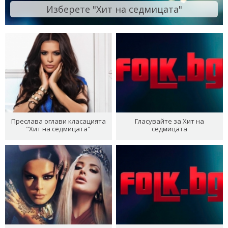
Изберете "Хит на седмицата"
Преслава оглави класацията
Гласувайте за Хит на
"Хит на седмицата"
седмицата