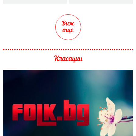
Виж
още
Класации