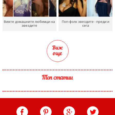
Вижте домашните любимци на
Поп-фолк звездите - преди и
звездите
сега
Виж
още
Топ статии