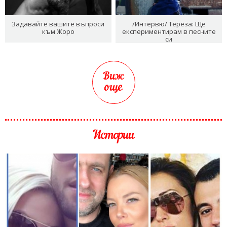
Задавайте вашите въпроси
/Интервю/ Тереза: Ще
към Жоро
експериментирам в песните
си
Виж
още
Истории