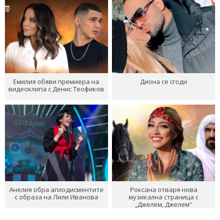
Емилия обяви премиера на
Диона се сгоди
видеоклипа с Денис Теофиков
Анелия обра аплодисментите
Роксана отваря нова
с образа на Лили Иванова
музикална страница с
„Джелем, Джелем“