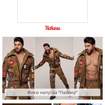
Новини
Фики напусна "Пайнер"