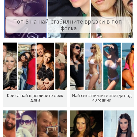
Топ 5 на най-стабилните връзки в поп-
фолка
Кои са най-щастливите фолк
Най-сексапилните звезди над
диви
40 години