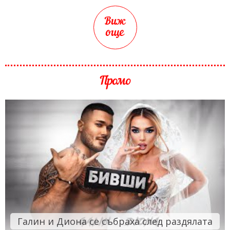
Виж
още
Промо
Галин и Диона се събраха след раздялата