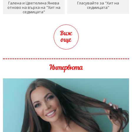
Галена и Цветелина Янева
Гласувайте за "Хит на
отново на върха на "Хит на
седмицата"
седмицата"
Виж
още
Интервюта