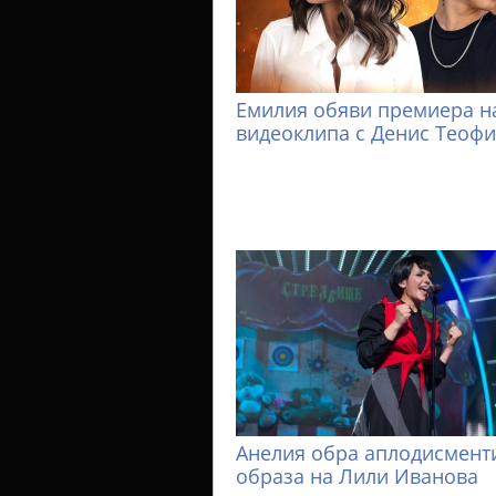
Емилия обяви премиера н
видеоклипа с Денис Теоф
Анелия обра аплодисменти
образа на Лили Иванова