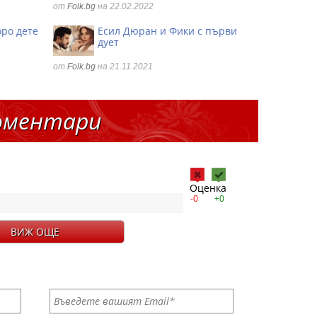
от
Folk.bg
на 22.02.2022
оро дете
Есил Дюран и Фики с първи
дует
от
Folk.bg
на 21.11.2021
оментари
Оценка
-0
+0
ВИЖ ОЩЕ