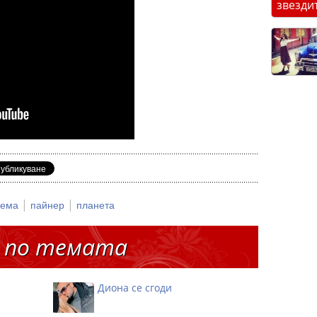
звезди
|
|
взема
пайнер
планета
 по темата
Диона се сгоди