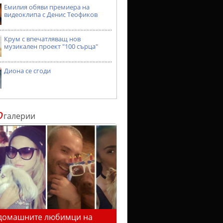
Емилия обяви премиера на
видеоклипа с Денис Теофиков
Крум с впечатляващ нов
музикален проект "100 сърца"
Диона се сгоди
о
галерии
домашните любимци на