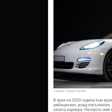
да
те
взема"
Снимка: Георги Малев
В края на 2020 година към муз
амбициозен, млад изпълнител, 
своята кариера. Неговото име 