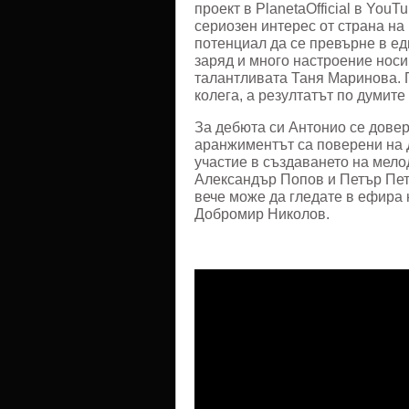
проект в PlanetaOfficial в You
сериозен интерес от страна на
потенциал да се превърне в ед
заряд и много настроение носи
талантливата Таня Маринова. 
колега, а резултатът по думите
За дебюта си Антонио се довер
аранжиментът са поверени на 
участие в създаването на мело
Александър Попов и Петър Петр
вече може да гледате в ефира н
Добромир Николов.