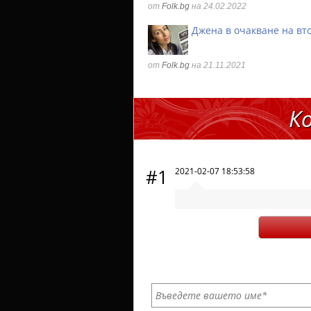
от
Folk.bg
на 24.02.2022
Джена в очакване на вт
от
Folk.bg
на 21.11.2021
К
#1
2021-02-07 18:53:58