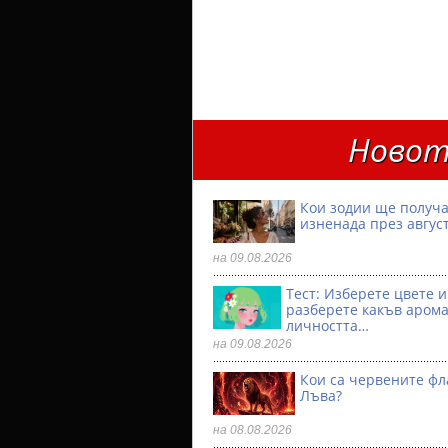
Новот
Кои зодии ще получа
изненада през авгус
на 09.08.2026
Тест: Изберете цвете и
разберете какъв аром
личността…
на 09.08.2026
Кои са червените фл
Лъва?
на 08.08.2026