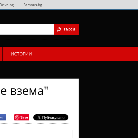
Drive.bg
|
Famous.bg
ИСТОРИИ
е взема"
Save
ри