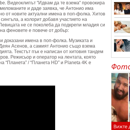
Tube. Видеоклипът “Идвам да те взема“ провокира
 меломаните и даде заявка, че Антонио има
но от новите актуални имена в поп-фолка. Хитов
 сингъла, а колорит добавя участието на
Певицата не се поколеба да подкрепи младия си
 на феновете е повече от добър:
и доказани имена в поп-фолка. Музиката и
Деян Асенов, а самият Антонио също взема
дията. Текстът пък е написан от хитовия тандем
ов. Режисьор и оператор на лентата, която
а “Планета” / “Планета HD” и Planeta 4K e
Фот
Вижте 