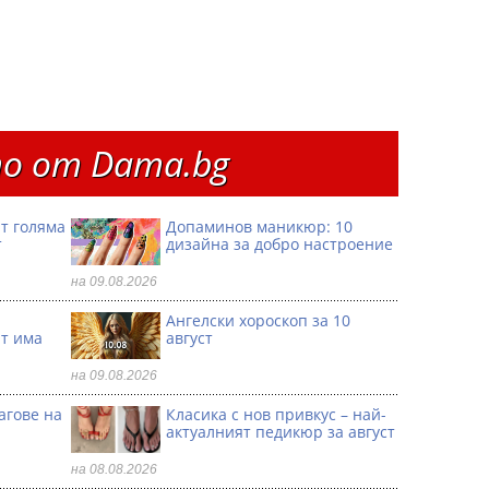
о от Dama.bg
т голяма
Допаминов маникюр: 10
т
дизайна за добро настроение
на 09.08.2026
Ангелски хороскоп за 10
ат има
август
на 09.08.2026
агове на
Класика с нов привкус – най-
актуалният педикюр за август
на 08.08.2026