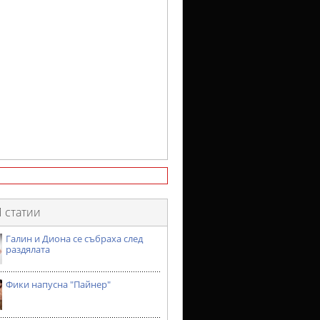
 статии
Галин и Диона се събраха след
раздялата
Фики напусна "Пайнер"