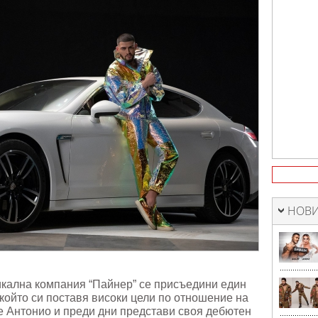
НОВИ
икална компания “Пайнер” се присъедини един
който си поставя високи цели по отношение на
е Антонио и преди дни представи своя дебютен