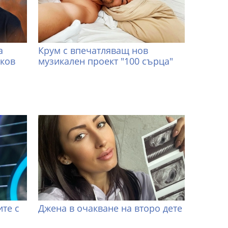
а
Крум с впечатляващ нов
иков
музикален проект "100 сърца"
те с
Джена в очакване на второ дете