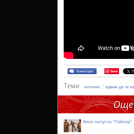
Save
Коментари
Теми
|
антонио
идвам да те 
Още
Фики напусна "Пайнер"