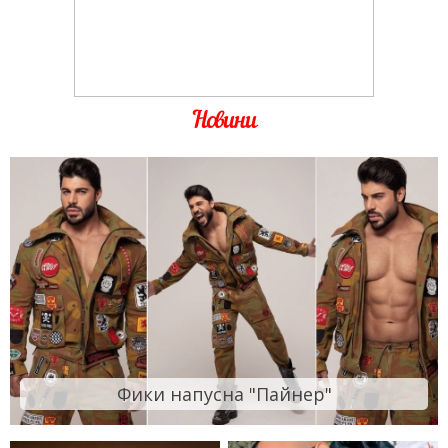
Новини
Фики напусна "Пайнер"