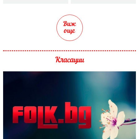
Виж
още
Класации