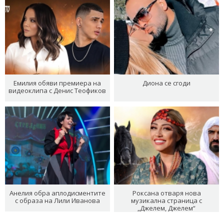
Емилия обяви премиера на
Диона се сгоди
видеоклипа с Денис Теофиков
Анелия обра аплодисментите
Роксана отваря нова
с образа на Лили Иванова
музикална страница с
„Джелем, Джелем“