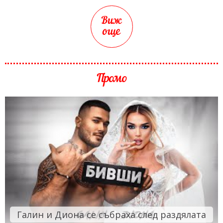
Виж
още
Промо
Галин и Диона се събраха след раздялата