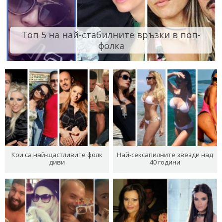
Топ 5 на най-стабилните връзки в поп-
фолка
Кои са най-щастливите фолк
Най-сексапилните звезди над
диви
40 години