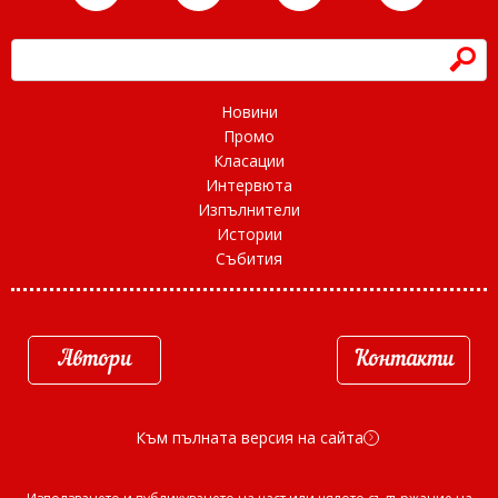
h
Новини
Промо
Класации
Интервюта
Изпълнители
Истории
Събития
Автори
Контакти
Към пълната версия на сайта
d