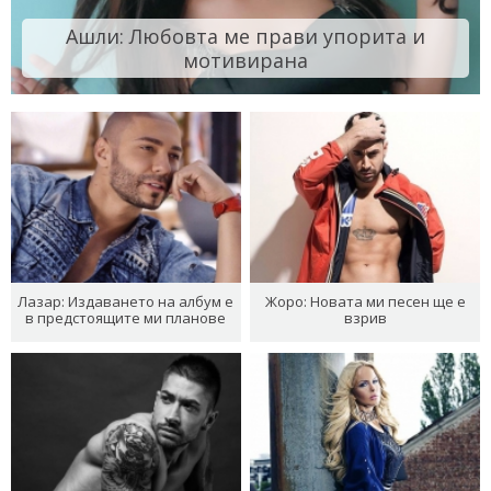
Ашли: Любовта ме прави упорита и
мотивирана
Лазар: Издаването на албум е
Жоро: Новата ми песен ще е
в предстоящите ми планове
взрив