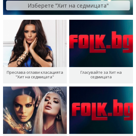
Изберете "Хит на седмицата"
Преслава оглави класацията
Гласувайте за Хит на
"Хит на седмицата"
седмицата