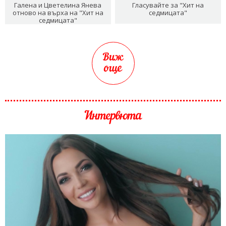
Галена и Цветелина Янева
Гласувайте за "Хит на
отново на върха на "Хит на
седмицата"
седмицата"
Виж
още
Интервюта