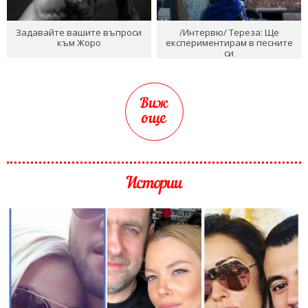
Задавайте вашите въпроси
/Интервю/ Тереза: Ще
към Жоро
експериментирам в песните
си
Виж
още
Истории