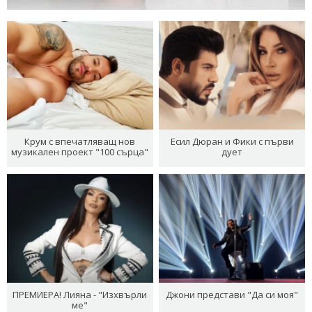
Крум с впечатляващ нов
Есил Дюран и Фики с първи
музикален проект "100 сърца"
дует
ПРЕМИЕРА! Лияна - "Изхвърли
Джони представи "Да си моя"
ме"