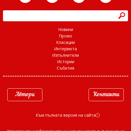
h
Новини
Промо
Класации
Интервюта
Изпълнители
Истории
Събития
Автори
Контакти
Към пълната версия на сайта
d