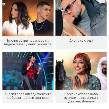
Емилия обяви премиера на
Диона се сгоди
видеоклипа с Денис Теофиков
Анелия обра аплодисментите
Роксана отваря нова
с образа на Лили Иванова
музикална страница с
„Джелем, Джелем“