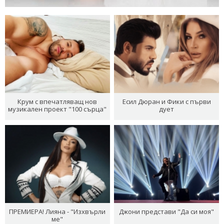
Крум с впечатляващ нов
Есил Дюран и Фики с първи
музикален проект "100 сърца"
дует
ПРЕМИЕРА! Лияна - "Изхвърли
Джони представи "Да си моя"
ме"