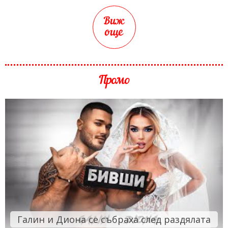
Виж
още
Промо
Галин и Диона се събраха след раздялата