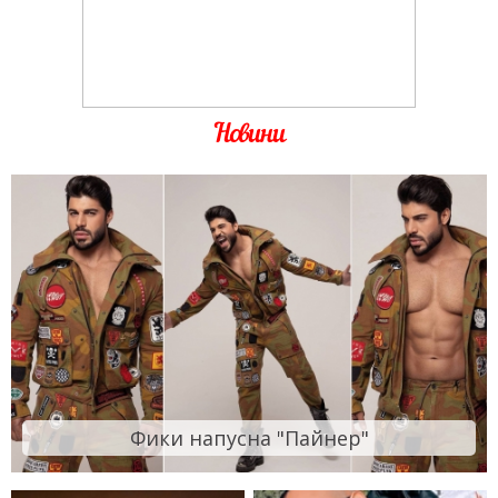
Новини
Фики напусна "Пайнер"