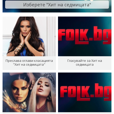
Изберете "Хит на седмицата"
Преслава оглави класацията
Гласувайте за Хит на
"Хит на седмицата"
седмицата