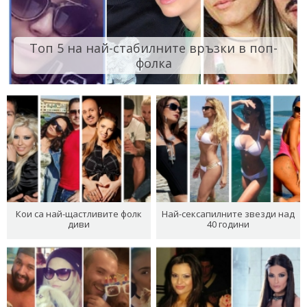
Топ 5 на най-стабилните връзки в поп-
фолка
Кои са най-щастливите фолк
Най-сексапилните звезди над
диви
40 години