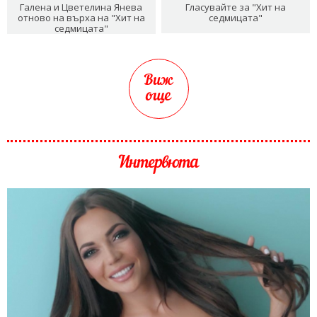
Галена и Цветелина Янева
Гласувайте за "Хит на
отново на върха на "Хит на
седмицата"
седмицата"
Виж
още
Интервюта