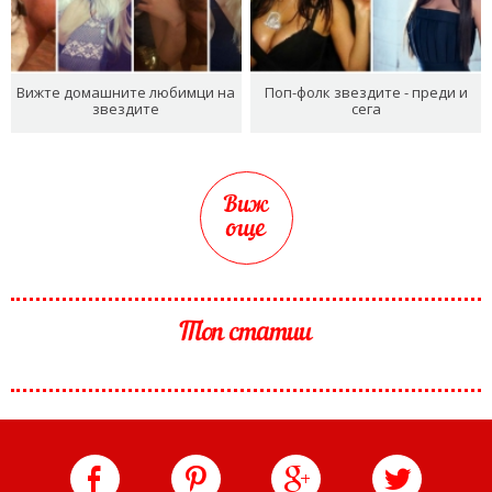
Вижте домашните любимци на
Поп-фолк звездите - преди и
звездите
сега
Виж
още
Топ статии