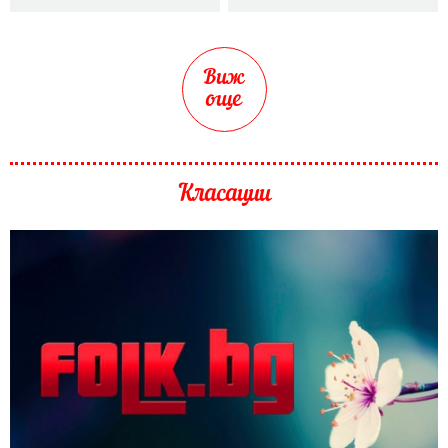
Виж
още
Класации