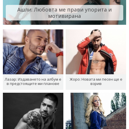
Ашли: Любовта ме прави упорита и
мотивирана
Лазар: Издаването на албум е
Жоро: Новата ми песен ще е
в предстоящите ми планове
взрив