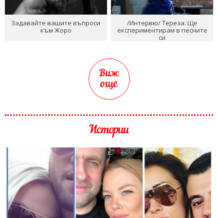
Задавайте вашите въпроси
/Интервю/ Тереза: Ще
към Жоро
експериментирам в песните
си
Виж
още
Истории