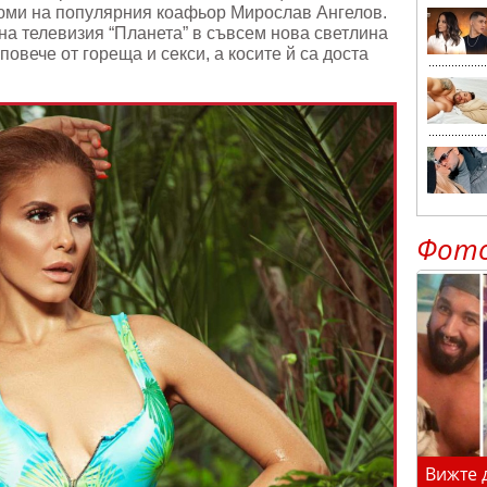
юми на популярния коафьор Мирослав Ангелов.
на телевизия “Планета” в съвсем нова светлина
повече от гореща и секси, а косите й са доста
Фот
Вижте 