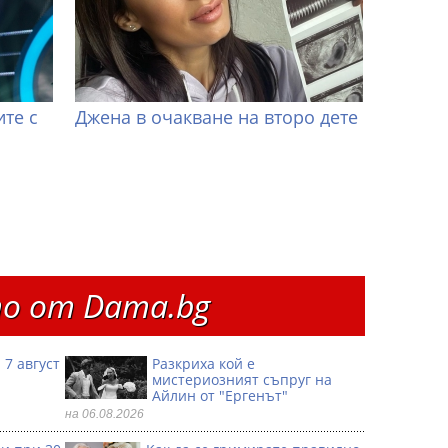
те с
Джена в очакване на второ дете
о от Dama.bg
 7 август
Разкриха кой е
мистериозният съпруг на
Айлин от "Ергенът"
на 06.08.2026