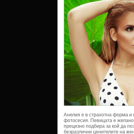
Анелия e в страхотна форма и 
фотосесия. Певицата е желано 
прецизно подбира за кой да по
безразлични ценителите на жен