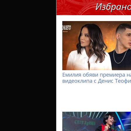
Избран
Емилия обяви премиера н
видеоклипа с Денис Теоф