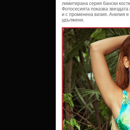
лимитирана серия бански кост
Фотосесията показва звездата 
и с променена визия. Анелия е 
удължени.