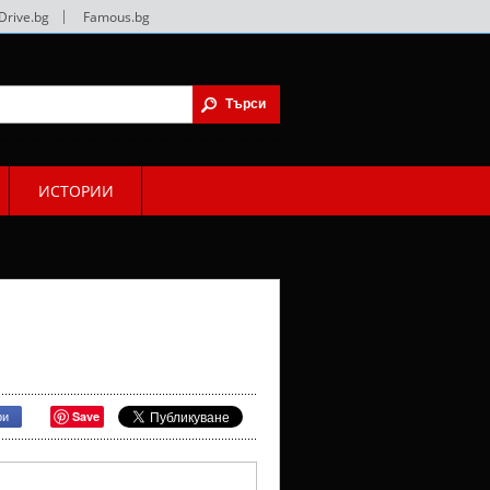
Drive.bg
|
Famous.bg
ИСТОРИИ
Save
ри