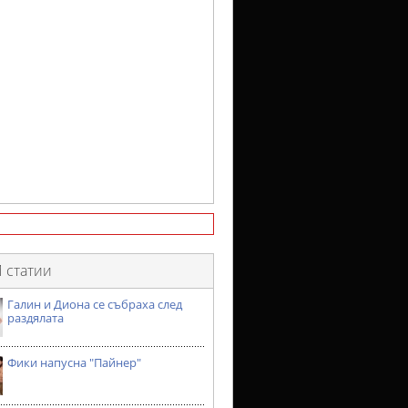
 статии
Галин и Диона се събраха след
раздялата
Фики напусна "Пайнер"