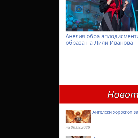
Анелия обра аплодисменти
образа на Лили Иванова
Новот
Ангелски хороскоп за
на 06.08.2026