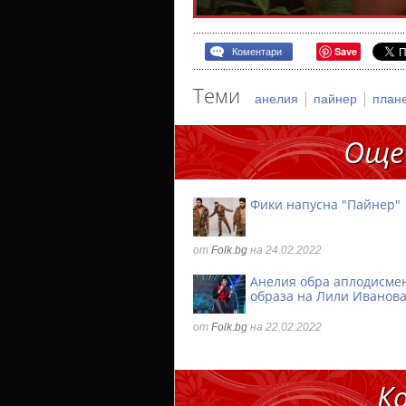
Save
Коментари
Теми
|
|
анелия
пайнер
план
Още
Фики напусна "Пайнер"
от
Folk.bg
на 24.02.2022
Анелия обра аплодисмен
образа на Лили Иванов
от
Folk.bg
на 22.02.2022
К