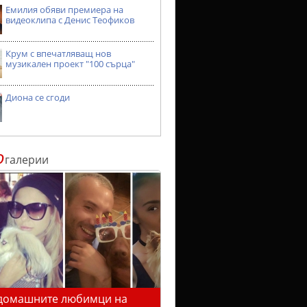
Емилия обяви премиера на
видеоклипа с Денис Теофиков
Крум с впечатляващ нов
музикален проект "100 сърца"
Диона се сгоди
о
галерии
домашните любимци на