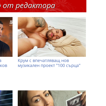
о от редактора
а
Крум с впечатляващ нов
иков
музикален проект "100 сърца"