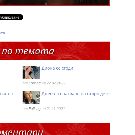
ета
 по темата
Диона се сгоди
от
Folk.bg
на 22.02.2022
тите с
Джена в очакване на второ дете
а
от
Folk.bg
на 21.11.2021
оментари