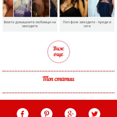
Вижте домашните любимци на
Поп-фолк звездите - преди и
звездите
сега
Виж
още
Топ статии