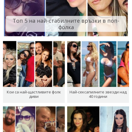
Топ 5 на най-стабилните връзки в поп-
фолка
Кои са най-щастливите фолк
Най-сексапилните звезди над
диви
40 години