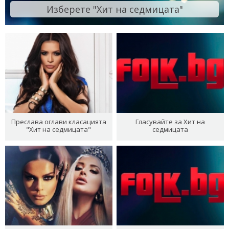
Изберете "Хит на седмицата"
Преслава оглави класацията
Гласувайте за Хит на
"Хит на седмицата"
седмицата