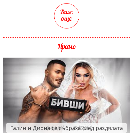
Виж
още
Промо
Галин и Диона се събраха след раздялата