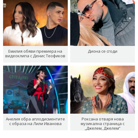
Емилия обяви премиера на
Диона се сгоди
видеоклипа с Денис Теофиков
Анелия обра аплодисментите
Роксана отваря нова
с образа на Лили Иванова
музикална страница с
„Джелем, Джелем“