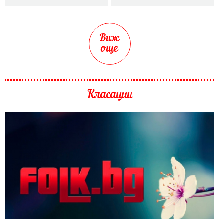
Виж
още
Класации