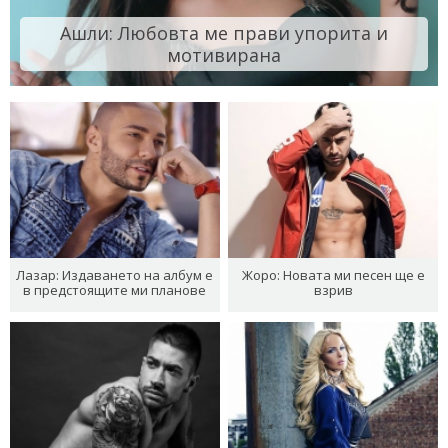
Ашли: Любовта ме прави упорита и
мотивирана
Лазар: Издаването на албум е
Жоро: Новата ми песен ще е
в предстоящите ми планове
взрив