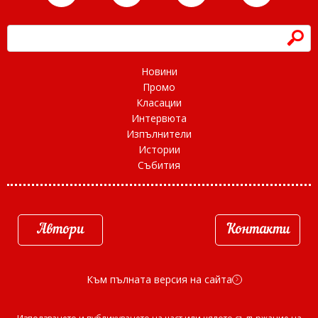
h
Новини
Промо
Класации
Интервюта
Изпълнители
Истории
Събития
Автори
Контакти
Към пълната версия на сайта
d