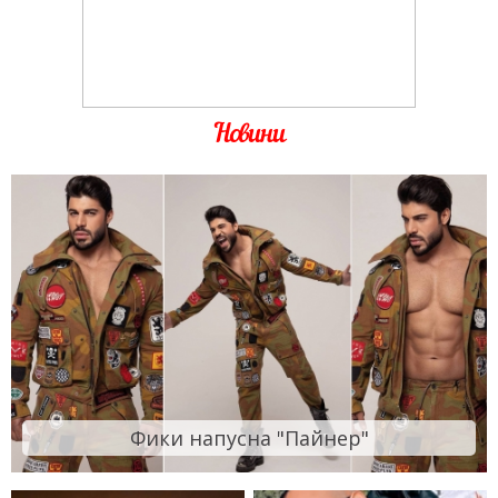
Новини
Фики напусна "Пайнер"