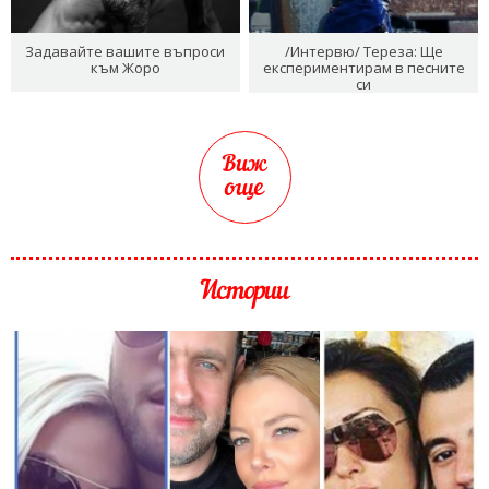
Задавайте вашите въпроси
/Интервю/ Тереза: Ще
към Жоро
експериментирам в песните
си
Виж
още
Истории