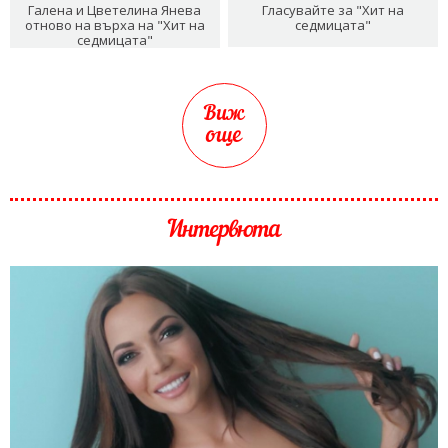
Галена и Цветелина Янева
Гласувайте за "Хит на
отново на върха на "Хит на
седмицата"
седмицата"
Виж
още
Интервюта