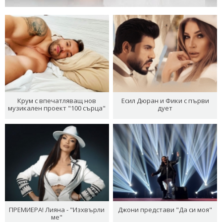
Крум с впечатляващ нов
Есил Дюран и Фики с първи
музикален проект "100 сърца"
дует
ПРЕМИЕРА! Лияна - "Изхвърли
Джони представи "Да си моя"
ме"