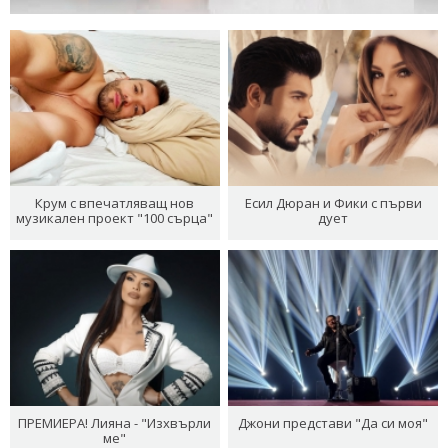
Крум с впечатляващ нов
Есил Дюран и Фики с първи
музикален проект "100 сърца"
дует
ПРЕМИЕРА! Лияна - "Изхвърли
Джони представи "Да си моя"
ме"