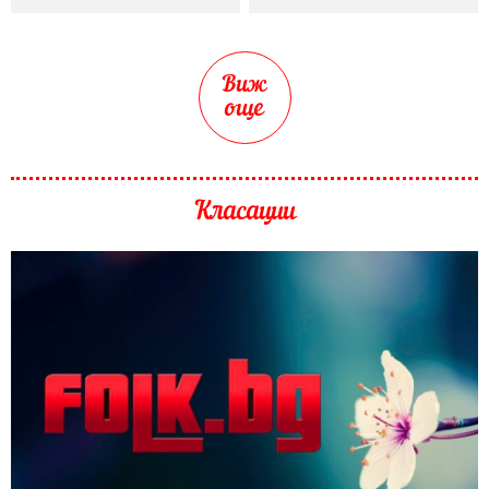
Виж
още
Класации