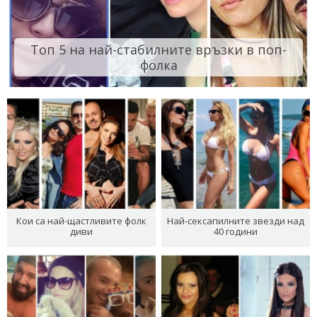
Топ 5 на най-стабилните връзки в поп-
фолка
Кои са най-щастливите фолк
Най-сексапилните звезди над
диви
40 години