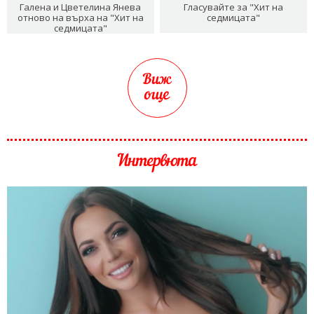
Галена и Цветелина Янева
Гласувайте за "Хит на
отново на върха на "Хит на
седмицата"
седмицата"
Виж
още
Интервюта