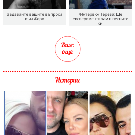
Задавайте вашите въпроси
/Интервю/ Тереза: Ще
към Жоро
експериментирам в песните
си
Виж
още
Истории