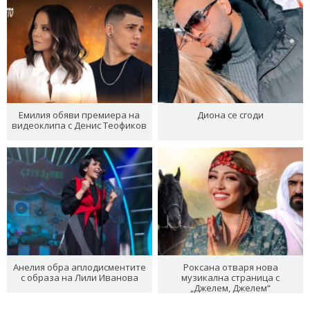
Емилия обяви премиера на
Диона се сгоди
видеоклипа с Денис Теофиков
Анелия обра аплодисментите
Роксана отваря нова
с образа на Лили Иванова
музикална страница с
„Джелем, Джелем“