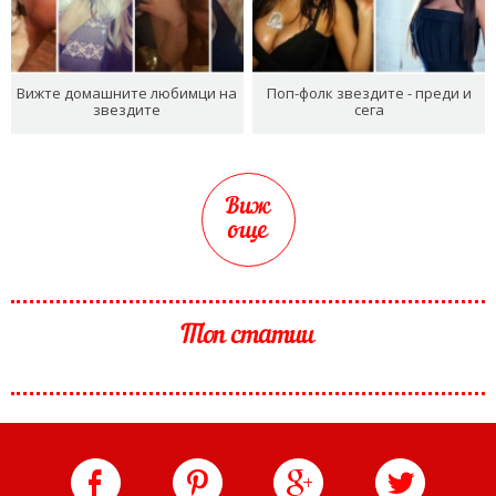
Вижте домашните любимци на
Поп-фолк звездите - преди и
звездите
сега
Виж
още
Топ статии