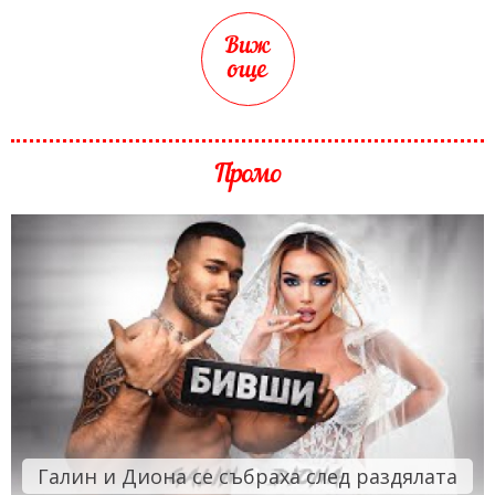
Виж
още
Промо
Галин и Диона се събраха след раздялата