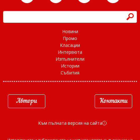
h
Новини
Промо
Класации
Интервюта
Изпълнители
Истории
Събития
Автори
Контакти
Към пълната версия на сайта
d