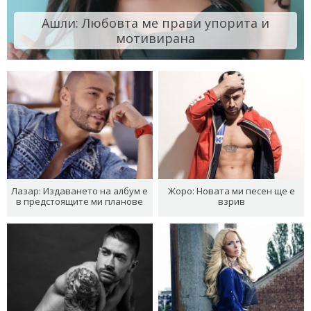
Ашли: Любовта ме прави упорита и
мотивирана
Лазар: Издаването на албум е
Жоро: Новата ми песен ще е
в предстоящите ми планове
взрив