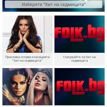
Изберете "Хит на седмицата"
Преслава оглави класацията
Гласувайте за Хит на
"Хит на седмицата"
седмицата