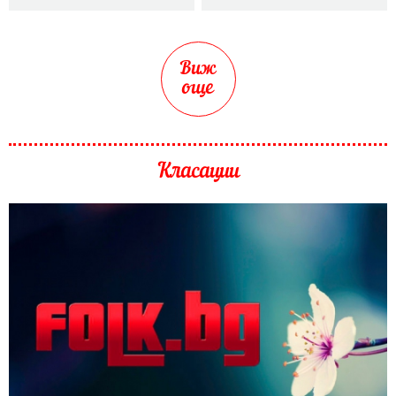
Виж
още
Класации