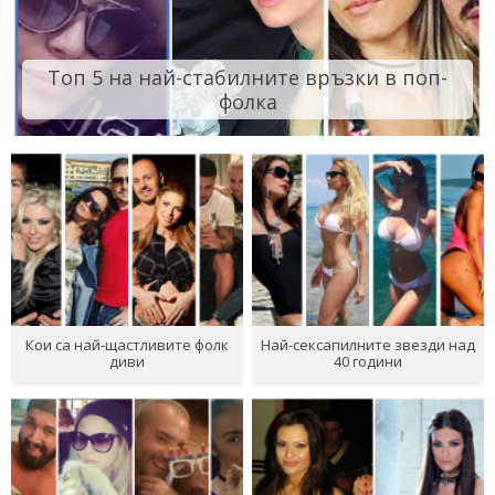
Топ 5 на най-стабилните връзки в поп-
фолка
Кои са най-щастливите фолк
Най-сексапилните звезди над
диви
40 години