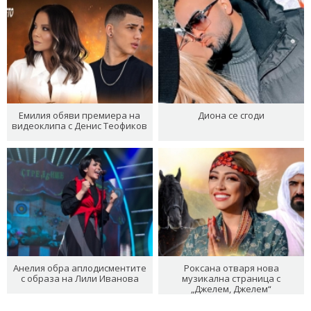
Емилия обяви премиера на
Диона се сгоди
видеоклипа с Денис Теофиков
Анелия обра аплодисментите
Роксана отваря нова
с образа на Лили Иванова
музикална страница с
„Джелем, Джелем“