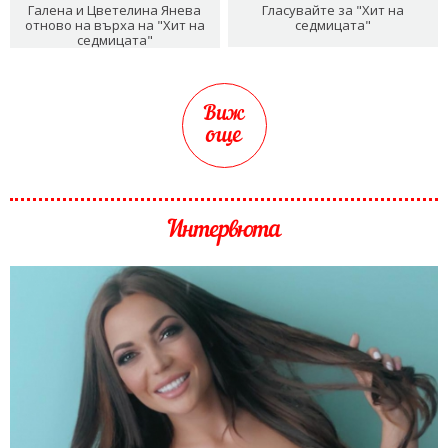
Галена и Цветелина Янева
Гласувайте за "Хит на
отново на върха на "Хит на
седмицата"
седмицата"
Виж
още
Интервюта