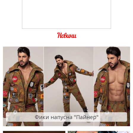
Новини
Фики напусна "Пайнер"