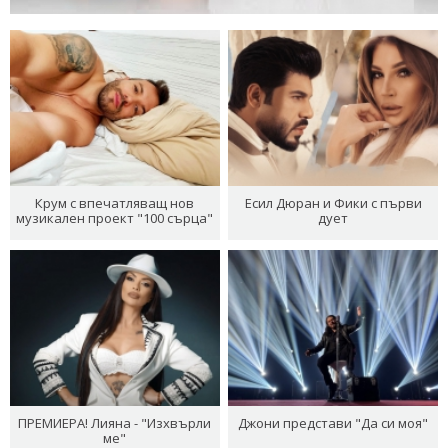
Крум с впечатляващ нов
Есил Дюран и Фики с първи
музикален проект "100 сърца"
дует
ПРЕМИЕРА! Лияна - "Изхвърли
Джони представи "Да си моя"
ме"