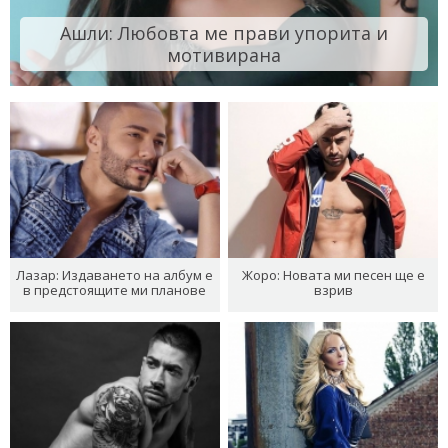
Ашли: Любовта ме прави упорита и
мотивирана
Лазар: Издаването на албум е
Жоро: Новата ми песен ще е
в предстоящите ми планове
взрив