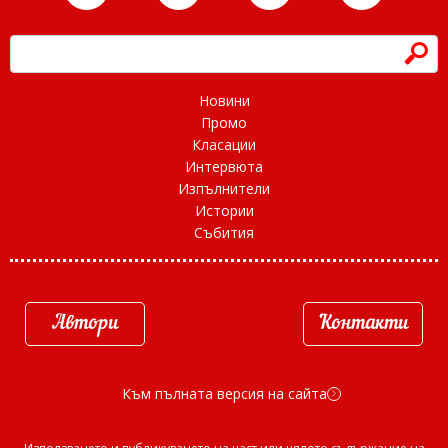
h
Новини
Промо
Класации
Интервюта
Изпълнители
Истории
Събития
Автори
Контакти
Към пълната версия на сайта
d