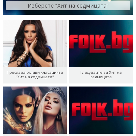
Изберете "Хит на седмицата"
Преслава оглави класацията
Гласувайте за Хит на
"Хит на седмицата"
седмицата