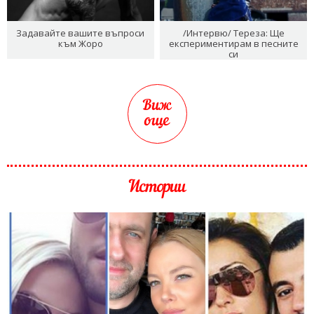
Задавайте вашите въпроси
/Интервю/ Тереза: Ще
към Жоро
експериментирам в песните
си
Виж
още
Истории