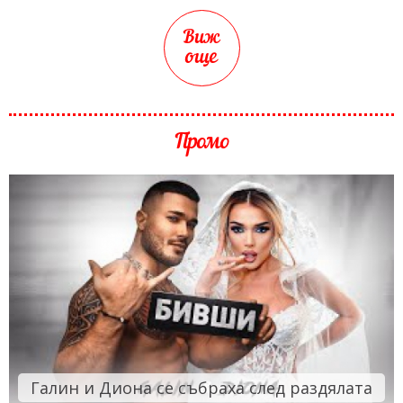
Виж
още
Промо
Галин и Диона се събраха след раздялата