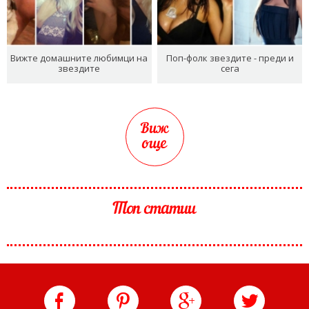
Вижте домашните любимци на
Поп-фолк звездите - преди и
звездите
сега
Виж
още
Топ статии