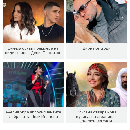
Емилия обяви премиера на
Диона се сгоди
видеоклипа с Денис Теофиков
Анелия обра аплодисментите
Роксана отваря нова
с образа на Лили Иванова
музикална страница с
„Джелем, Джелем“