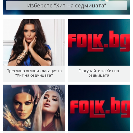
Изберете "Хит на седмицата"
Преслава оглави класацията
Гласувайте за Хит на
"Хит на седмицата"
седмицата