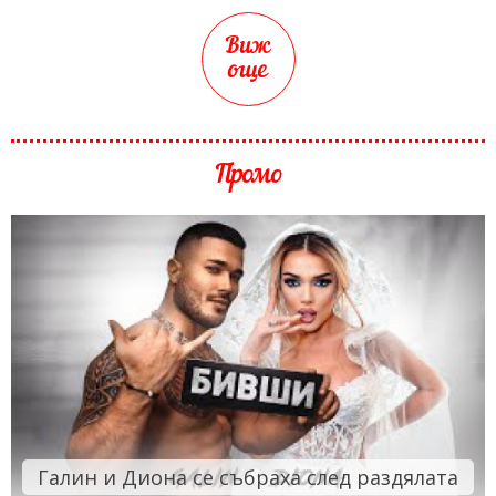
Виж
още
Промо
Галин и Диона се събраха след раздялата