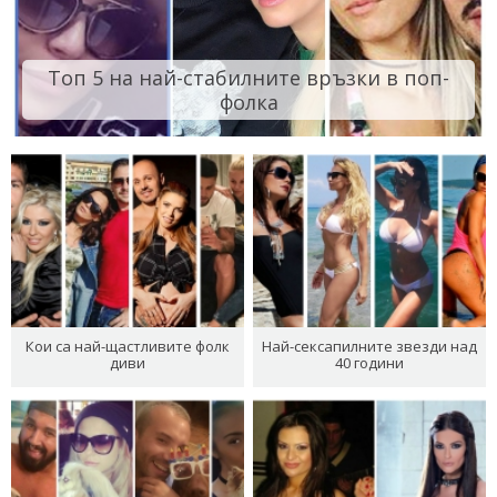
Топ 5 на най-стабилните връзки в поп-
фолка
Кои са най-щастливите фолк
Най-сексапилните звезди над
диви
40 години