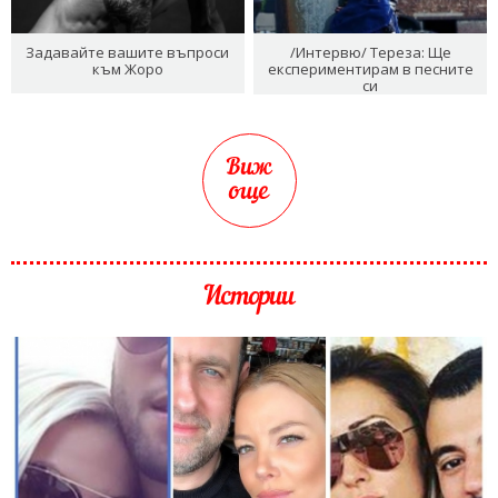
Задавайте вашите въпроси
/Интервю/ Тереза: Ще
към Жоро
експериментирам в песните
си
Виж
още
Истории