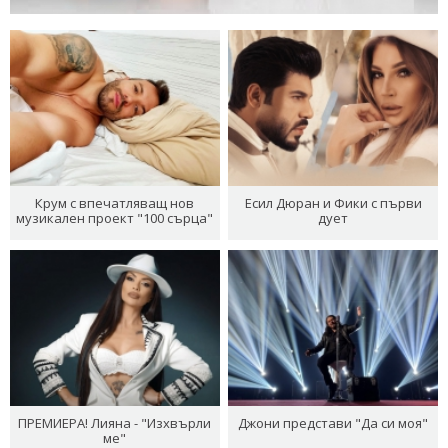
Крум с впечатляващ нов
Есил Дюран и Фики с първи
музикален проект "100 сърца"
дует
ПРЕМИЕРА! Лияна - "Изхвърли
Джони представи "Да си моя"
ме"