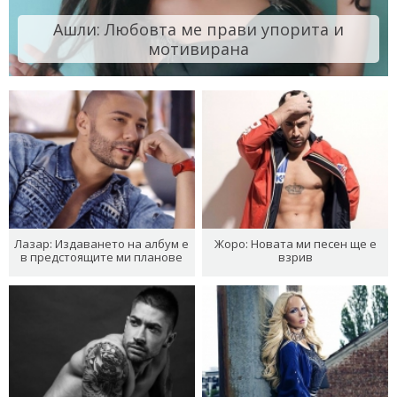
Ашли: Любовта ме прави упорита и
мотивирана
Лазар: Издаването на албум е
Жоро: Новата ми песен ще е
в предстоящите ми планове
взрив