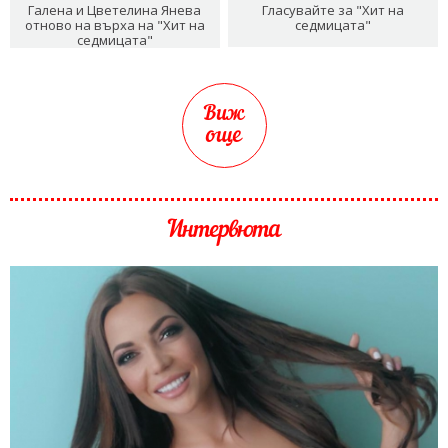
Галена и Цветелина Янева
Гласувайте за "Хит на
отново на върха на "Хит на
седмицата"
седмицата"
Виж
още
Интервюта