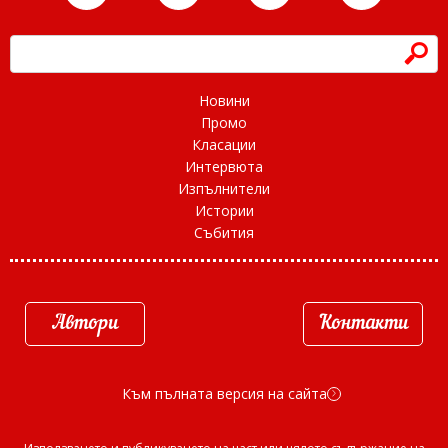
h
Новини
Промо
Класации
Интервюта
Изпълнители
Истории
Събития
Автори
Контакти
Към пълната версия на сайта
d