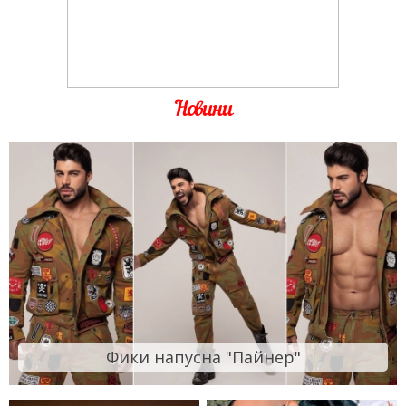
Новини
Фики напусна "Пайнер"