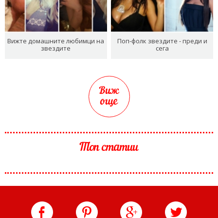
Вижте домашните любимци на
Поп-фолк звездите - преди и
звездите
сега
Виж
още
Топ статии