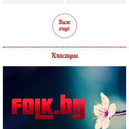
Виж
още
Класации