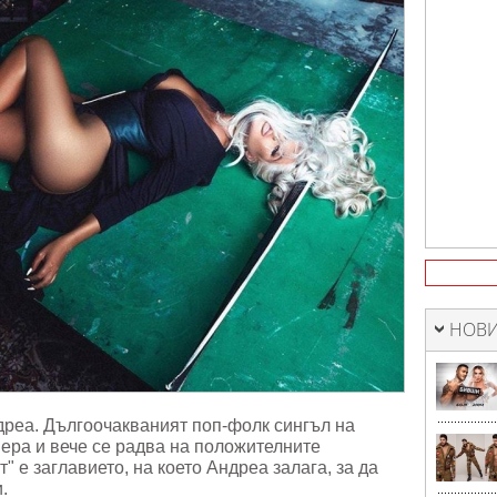
НОВИ
дреа. Дългоочакваният поп-фолк сингъл на
ера и вече се радва на положителните
" е заглавието, на което Андреа залага, за да
и.