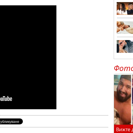
Фот
Вижте 