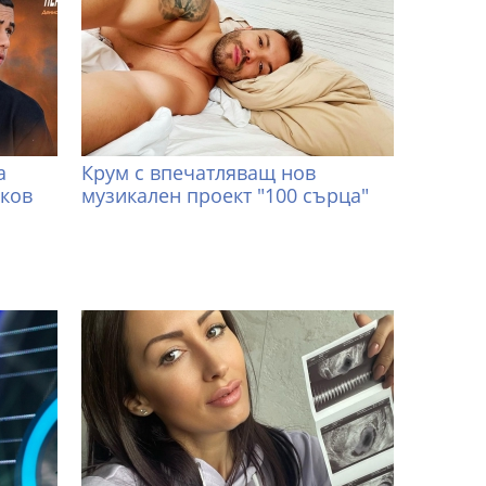
а
Крум с впечатляващ нов
иков
музикален проект "100 сърца"