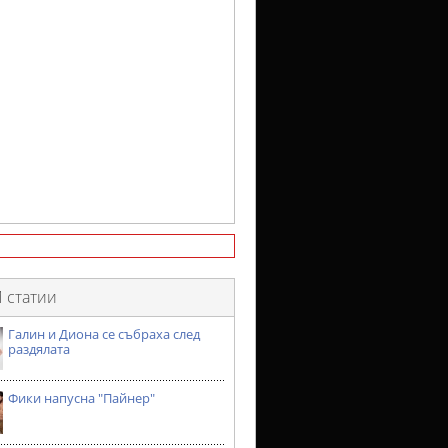
 статии
Галин и Диона се събраха след
раздялата
Фики напусна "Пайнер"