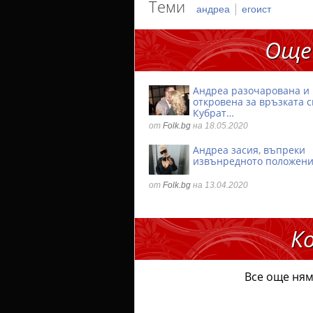
Теми
|
андреа
егоист
Още
Андреа разочарована и
откровена за връзката с
Кубрат…
от
Folk.bg
на 18.05.2020
Андреа засия, въпреки
извънредното положен
от
Folk.bg
на 13.04.2020
К
Все още ням