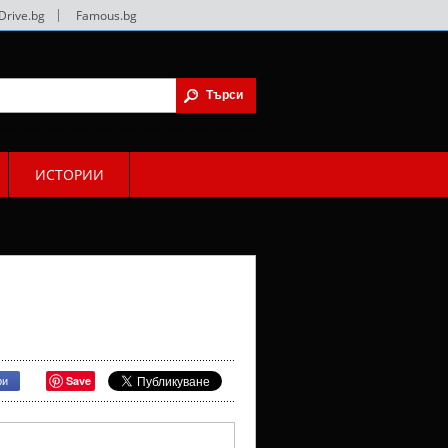
Drive.bg
|
Famous.bg
ИСТОРИИ
Save
ри