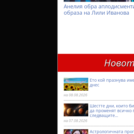
Анелия обра аплодисменти
образа на Лили Иванова
Новот
Ето кой празнува им
днес
на 08.08.2026
Шестте дни, които б
да променят всичко 
следващите…
на 07.08.2026
Астрологичната прог