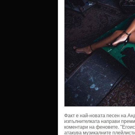
Факт е най-новата песен на Ан
изпълнителката направи преми
коментари на феновете. "Егоист
атакува музикалните плейлист