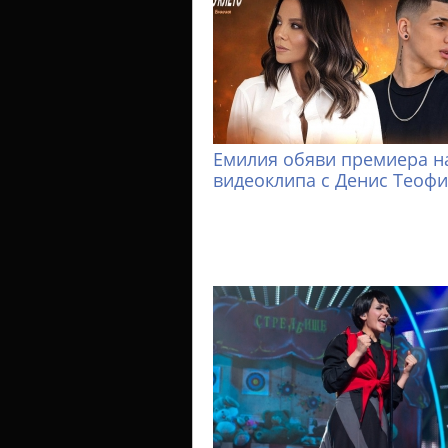
Емилия обяви премиера н
видеоклипа с Денис Теоф