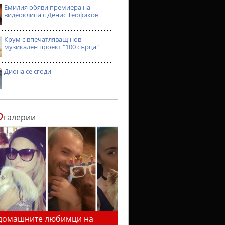
Емилия обяви премиера на
видеоклипа с Денис Теофиков
Крум с впечатляващ нов
музикален проект "100 сърца"
Диона се сгоди
о
галерии
домашните любимци на