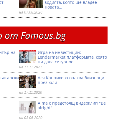
ст
зодията, която ще владее
новата…
на 07.08.2026
 от Famous.bg
ентър на
Игра на инвестиции:
Lendermarket платформата, която
ни дава сигурност…
на 17.11.2021
български
Ася Капчикова очаква близнаци
през юли
на 17.11.2020
Alma с предстоящ видеоклип "Be
alright"
на 03.06.2020