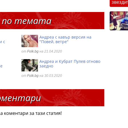
звезди
 по темата
Андреа с кавър версия на
и с
"Повей, ветре"
от
Folk.bg
на 21.04.2020
Андреа и Кубрат Пулев отново
ие
заедно
от
Folk.bg
на 30.03.2020
оментари
а коментари за тази статия!