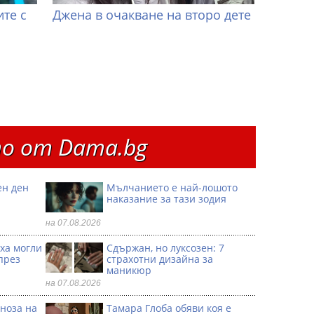
те с
Джена в очакване на второ дете
о от Dama.bg
ен ден
Мълчанието е най-лошото
наказание за тази зодия
на 07.08.2026
иха могли
Сдържан, но луксозен: 7
през
страхотни дизайна за
маникюр
на 07.08.2026
ноза на
Тамара Глоба обяви коя е