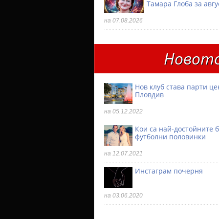
Тамара Глоба за авгу
на 07.08.2026
Новото
Нов клуб става парти ц
Пловдив
на 05.12.2022
Кои са най-достойните 
футболни половинки
на 12.07.2021
Инстаграм почерня
на 03.06.2020