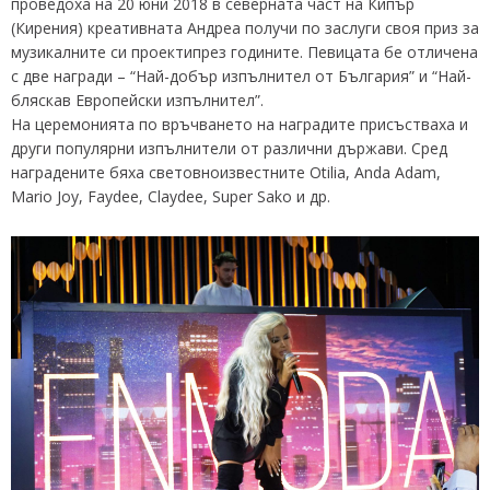
проведоха на 20 юни 2018 в северната част на Кипър
(Кирения) креативната Андреа получи по заслуги своя приз за
музикалните си проектипрез годините. Певицата бе отличена
с две награди – “Най-добър изпълнител от България” и “Най-
бляскав Европейски изпълнител”.
На церемонията по връчването на наградите присъстваха и
други популярни изпълнители от различни държави. Сред
наградените бяха световноизвестните Otilia, Anda Adam,
Mario Joy, Faydee, Claydee, Super Sako и др.