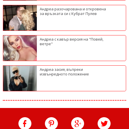
Андреа разочарована и откровена
за връзката си с Кубрат Пулев
Андреа с кавър версия на "Повей,
ветре"
Андреа засия, въпреки
извънредното положение