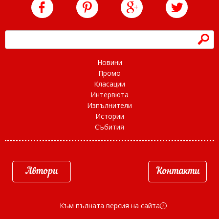
h
Новини
Промо
Класации
Интервюта
Изпълнители
Истории
Събития
Автори
Контакти
Към пълната версия на сайта
d