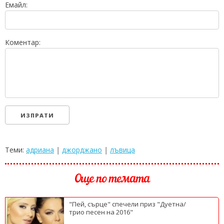
Емайл:
Коментар:
Теми:
адриана
|
джорджано
|
лъвица
Още по темата
"Пей, сърце" спечели приз "Дуетна/
трио песен на 2016"