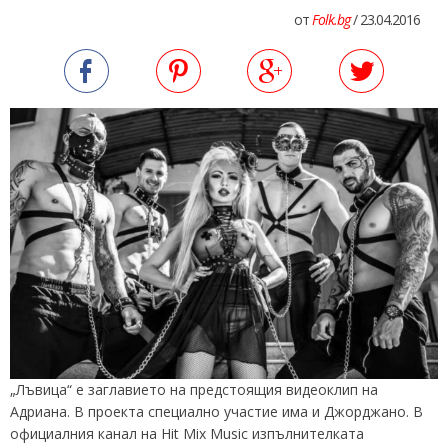
от
Folk.bg
/ 23.04.2016
„Лъвица“ е заглавието на предстоящия видеоклип на
Адриана. В проекта специално участие има и Джорджано. В
официалния канал на Hit Mix Music изпълнителката