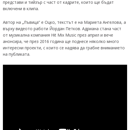
представи и тийзър с част от кадрите, които ще бъдат
включени в клипа.
Автор на „Лъвица“ е Оцко, текстът е на Мариета Ангелова, а
върху видеото работи Йордан Петков. Адриана стана част
от музикална компания Hit Mix Music през април и вече
анонсира, че през 2016 година ще поднесе няколко много
интересни проекти, с които се надява да грабне вниманието
на публиката.