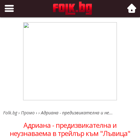
Folk.bg
Folk.bg
›
Промо
›
›
Адриана - предизвикателна и не...
Адриана - предизвикателна и
неузнаваема в трейлър към "Лъвица"