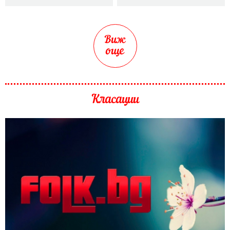
Виж
още
Класации