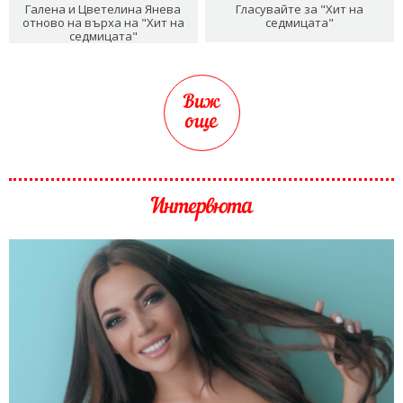
Галена и Цветелина Янева
Гласувайте за "Хит на
отново на върха на "Хит на
седмицата"
седмицата"
Виж
още
Интервюта