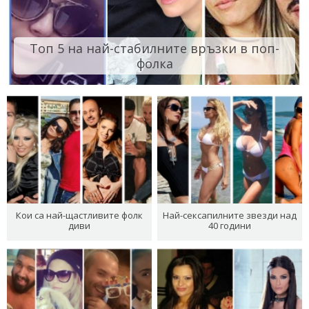
Топ 5 на най-стабилните връзки в поп-
фолка
Кои са най-щастливите фолк
Най-сексапилните звезди над
диви
40 години