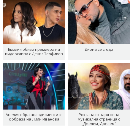
Емилия обяви премиера на
Диона се сгоди
видеоклипа с Денис Теофиков
Анелия обра аплодисментите
Роксана отваря нова
с образа на Лили Иванова
музикална страница с
„Джелем, Джелем“