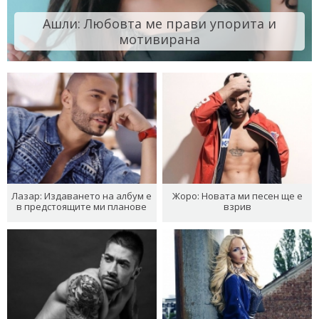
Ашли: Любовта ме прави упорита и
мотивирана
Лазар: Издаването на албум е
Жоро: Новата ми песен ще е
в предстоящите ми планове
взрив