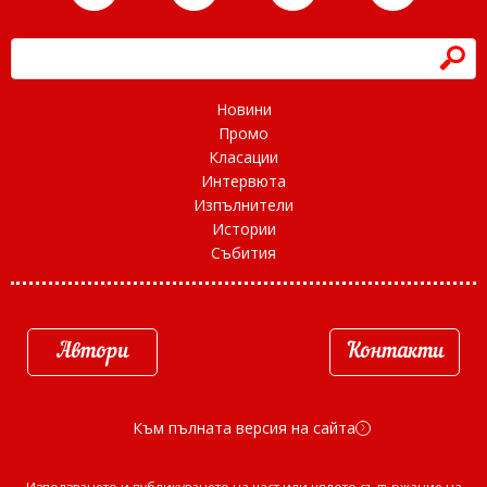
h
Новини
Промо
Класации
Интервюта
Изпълнители
Истории
Събития
Автори
Контакти
Към пълната версия на сайта
d