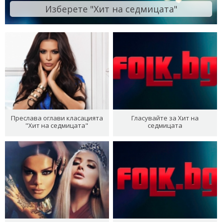
Изберете "Хит на седмицата"
Преслава оглави класацията
Гласувайте за Хит на
"Хит на седмицата"
седмицата