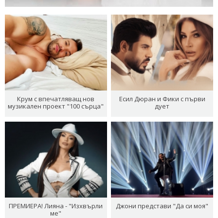
Крум с впечатляващ нов
Есил Дюран и Фики с първи
музикален проект "100 сърца"
дует
ПРЕМИЕРА! Лияна - "Изхвърли
Джони представи "Да си моя"
ме"