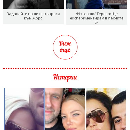
Задавайте вашите въпроси
/Интервю/ Тереза: Ще
към Жоро
експериментирам в песните
си
Виж
още
Истории