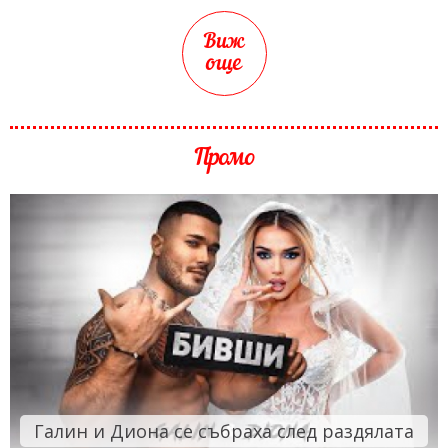
Виж
още
Промо
Галин и Диона се събраха след раздялата