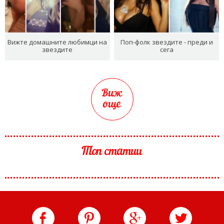
Вижте домашните любимци на
Поп-фолк звездите - преди и
звездите
сега
Виж
още
Топ статии