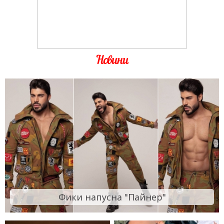
Новини
Фики напусна "Пайнер"