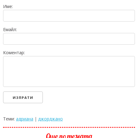
Име:
Емайл:
Коментар:
Теми:
адриана
|
джорджано
Още по темата