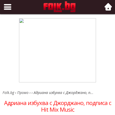
Folk.bg
Folk.bg
›
Промо
›
›
Адриана избухва с Джорджано, п...
Адриана избухва с Джорджано, подписа с
Hit Mix Music