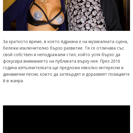
За краткото време, в което Адриана е на музикалната сцена,
бележи изключително бързо развитие. Тя се отличава със
свой собствен и неподражаем стил, който успя бързо да
фокусира вниманието на публиката върху нея. През 2016
година изпълнителката ще предложи няколко интересни и
динамични песни, които да затвърдят и доразвият позициите
й в жанра.