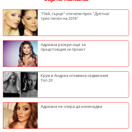
"Пей, сърце" спечели приз "Дуетна/
трио песен на 2016"
Адриана разкри още за
предстоящия си проект
Крум и Андреа оглавиха седмичния
Топ 20
Адриана не спира да изненадва