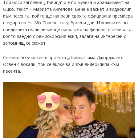
Той носи заглавие „Лъвица“ и е по музика и аранжимент на
Оцко, текст – Мариета Ангелова. Вече е заснет и видеоклип
към песента, който ще направи своята официална премиера
в ефира на Hit Mix Channel след броени дни. Изключително
предизвикателни визии ще предложи на феновете певицата,
която заедно с режисьорския екип, залага на интересен и
запомнящ се сюжет.
Специално участие в проекта „Лъвица“ има Джорджано.
Освен с вокали, той се включва и във видеоклипа към
песента.